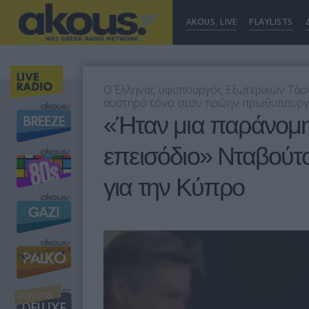
AKOUS. LIVE
PLAYLISTS
Ο Έλληνας υφυπουργός Εξωτερικών Τάσος
αυστηρό τόνο στον πρώην πρωθυπουργό
«Ήταν μια παράνομη
επεισόδιο» Νταβούτο
για την Κύπρο