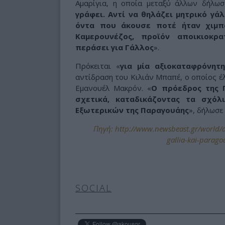
Αμαρίγια, η οποία μεταξύ άλλων δήλωσ
γράφει. Αντί να θηλάζει μητρικό γά
όντα που άκουσε ποτέ ήταν χιμπ
Καμερουνέζος, προϊόν αποικιοκρ
περάσει για Γάλλος
».
Πρόκειται «
για μία αξιοκαταφρόνητη
αντίδραση του Κιλιάν Μπαπέ, ο οποίος έ
Εμανουέλ Μακρόν. «
Ο πρόεδρος της 
σχετικά, καταδικάζοντας τα σχόλ
Εξωτερικών της Παραγουάης
», δήλωσε
Πηγή: http://www.newsbeast.gr/world/ar
gallia-kai-parago
SOCIAL