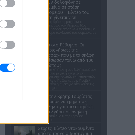
κλόουν δολοφόνησε
ηλικιωμένο σε στάση
λεωφορείου – Βίντεο του
δράστη γίνεται viral
Ο έφηβος δράστης μαχαίρωσε
επανειλημμένα τον 78χρονο Τζον
Γουέσλι Αλεν σε στάση λεωφορείου, με
αποτέλεσμα τον θάνατό του, σύμφωνα με
τις αρχές
Φωτιά στο Ρέθυμνο: Οι
τέσσερις «ήρωες της
θάλασσας» που με τα σκάφη
τους έσωσαν πάνω από 100
ανθρώπους
Καθοριστική ήταν η συμβολή τεσσάρων
ιδιωτών στη μεγάλη επιχείρηση
απομάκρυνσης πολιτών και επισκεπτών
από τον Αγιο Παύλο και την Πρέβελη,
την ώρα που η πυρκαγιά απειλούσε τις
δύο περιοχές
Σοκ στην Κρήτη: Τουρίστας
επιχείρησε να χρηματίσει
υπάλληλο για του επιτρέψει
να ασελγήσει σε ανήλικη
«Όταν κατάλαβε τι της ζητούσε,
πάγωσε...»
Σέρρες: Βίντεο-ντοκουμέντο
από το τροχαίο δυστύχημα -