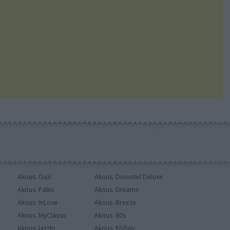
Akous. Gazi
Akous. Domotel Deluxe
Akous. Palko
Akous. Dreams
Akous. InLove
Akous. Breeze
Akous. MyClassic
Akous. 80s
Akous. JazzIn
Akous. Ρόδον