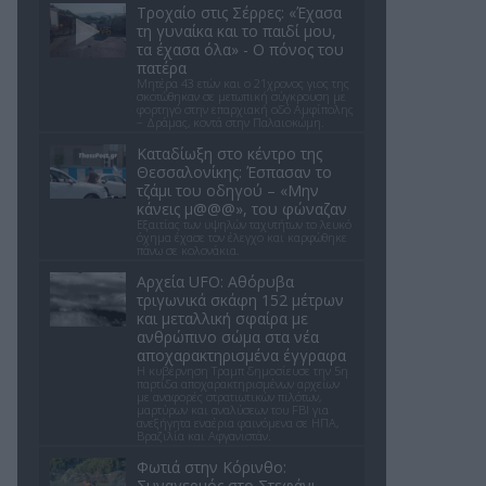
Τροχαίο στις Σέρρες: «Έχασα
τη γυναίκα και το παιδί μου,
τα έχασα όλα» - Ο πόνος του
πατέρα
Μητέρα 43 ετών και ο 21χρονος γιος της
σκοτώθηκαν σε μετωπική σύγκρουση με
φορτηγό στην επαρχιακή οδό Αμφίπολης
– Δράμας, κοντά στην Παλαιοκώμη.
Καταδίωξη στο κέντρο της
Θεσσαλονίκης: Έσπασαν το
τζάμι του οδηγού – «Μην
κάνεις μ@@@», του φώναζαν
Εξαιτίας των υψηλών ταχυτήτων το λευκό
όχημα έχασε τον έλεγχο και καρφώθηκε
πάνω σε κολονάκια.
Αρχεία UFO: Αθόρυβα
τριγωνικά σκάφη 152 μέτρων
και μεταλλική σφαίρα με
ανθρώπινο σώμα στα νέα
αποχαρακτηρισμένα έγγραφα
Η κυβέρνηση Τραμπ δημοσίευσε την 5η
παρτίδα αποχαρακτηρισμένων αρχείων
με αναφορές στρατιωτικών πιλότων,
μαρτύρων και αναλύσεων του FBI για
ανεξήγητα εναέρια φαινόμενα σε ΗΠΑ,
Βραζιλία και Αφγανιστάν.
Φωτιά στην Κόρινθο:
Συναγερμός στο Στεφάνι -