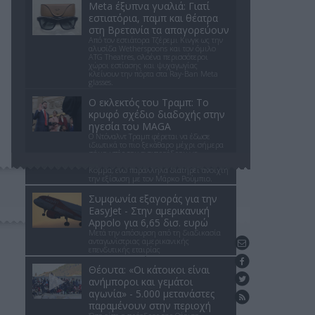
Meta έξυπνα γυαλιά: Γιατί
εστιατόρια, παμπ και θέατρα
στη Βρετανία τα απαγορεύουν
Από τον εστιάτορα Τζέρεμι Κινγκ ως την
αλυσίδα Wetherspoons και τον όμιλο
ATG Theatres, ολοένα περισσότεροι
χώροι εστίασης και ψυχαγωγίας
κλείνουν την πόρτα στα Ray-Ban Meta
glasses.
Ο εκλεκτός του Τραμπ: Το
κρυφό σχέδιο διαδοχής στην
ηγεσία του MAGA
Ο Ντόναλντ Τραμπ φέρεται να έδωσε
ιδιωτικά το πιο ξεκάθαρο μέχρι σήμερα
σήμα υπέρ του αντιπροέδρου ως
διαδόχου του στο Ρεπουμπλικανικό
Κόμμα, ενώ παράλληλα διατηρεί ανοιχτή
την εξίσωση με τον Μάρκο Ρούμπιο.
Συμφωνία εξαγοράς για την
EasyJet - Στην αμερικανική
Appolo για 6,65 δισ. ευρώ
Μετά την απόσυρση από τη διαδικασία
ανταγωνίστριας αμερικανικής
Επικοινωνήστε μαζί μας
επενδυτικής εταιρίας
Βρείτε μας στο Facebook
Θέουτα: «Οι κάτοικοι είναι
Ακολουθήστε μας στο Twitter
ανήμποροι και γεμάτοι
αγωνία» - 5.000 μετανάστες
Ενημέρωση με RSS feed
παραμένουν στην περιοχή