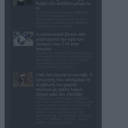
Βγήκε στο αντίθετο ρεύμα το
ΙΧ
Το ΙΧ βγήκε από το δρόμο, «καβάλησε»
τη διπλή διαχωριστική και
συγκρούστηκε πλαγιομετωπικά με το
φορτηγό, με αποτέλεσμα τον θανάσιμο
τραυματισμό των επιβατών
Συγκλονιστικό βίντεο από
χειρουργείο την ώρα του
σεισμού των 7,1R στην
Ιαπωνία
Σύμφωνα με ιαπωνικά μέσα ενημέρωσης,
η επέμβαση διακόπηκε προσωρινά λόγω
του σεισμού της 28ης Ιουλίου, ωστόσο
λίγο αργότερα συνεχίστηκε και
ολοκληρώθηκε με επιτυχία
Γιατί δεν έσωσα το κουτάβι: Ο
ερευνητής που κατέγραφε τη
συμβίωση του μικρού
σκυλιού με αγέλη λύκων
εξηγεί γιατί δεν επενέβη
«Κρατάμε την επιστημονική απόσταση,
δεν είναι δυνατόν να πάω να επέμβω, ούτε
γίνεται να στείλω κάποιον κτηνίατρο σε
ένα μέρος όπου υπάρχει αγέλη με
λύκους, είναι επικίνδυνο» λέει στο
protothema.gr ο διδάκτορας ζωολογίας
του ΑΠΘ, Θεόδωρος Κομηνός - Έχουν
πεθάνει και έξι λυκόπουλα