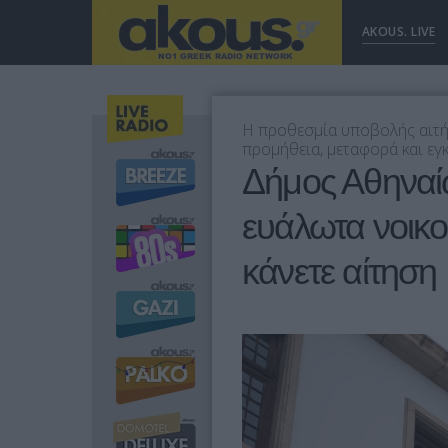
AKOUS. LIVE
Η προθεσμία υποβολής αιτήσ
προμήθεια, μεταφορά και ε
Δήμος Αθηναίω
ευάλωτα νοικοκ
κάνετε αίτηση