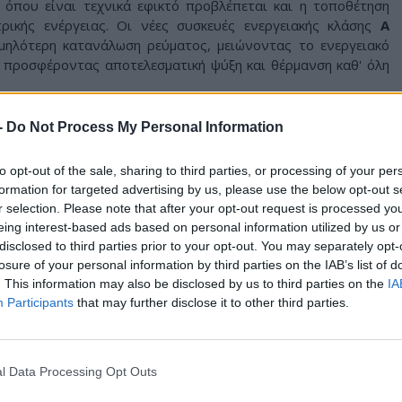
 όπου είναι τεχνικά εφικτό προβλέπεται και η τοποθέτηση
ρικής ενέργειας. Οι νέες συσκευές ενεργειακής κλάσης
Α
μηλότερη κατανάλωση ρεύματος, μειώνοντας το ενεργειακό
 προσφέροντας αποτελεσματική ψύξη και θέρμανση καθ' όλη
αποκλειστικά ηλεκτρονικά έως και την
Κυριακή 19 Ιουλίου
-
Do Not Process My Personal Information
:
https://klimatistika.cityofathens.gr/
to opt-out of the sale, sharing to third parties, or processing of your per
ουν αίτηση
formation for targeted advertising by us, please use the below opt-out s
r selection. Please note that after your opt-out request is processed y
ης έχουν φυσικά πρόσωπα που είναι δημότες του
Δήμου
eing interest-based ads based on personal information utilized by us or
 στον Δήμο και πληρούν τα κοινωνικά και οικονομικά κριτήρια
disclosed to third parties prior to your opt-out. You may separately opt-
losure of your personal information by third parties on the IAB’s list of
. This information may also be disclosed by us to third parties on the
IA
α γίνει μέσω συστήματος μοριοδότησης, το οποίο λαμβάνει
Participants
that may further disclose it to other third parties.
ημα, τη σύνθεση του νοικοκυριού, την ιδιότητα μονογονεϊκής
 καθώς και πρόσθετα κοινωνικά κριτήρια, όπως η ύπαρξη
αιδιών στο σπίτι.
l Data Processing Opt Outs
ικά