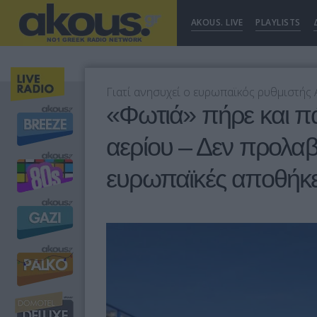
AKOUS. LIVE
PLAYLISTS
Γιατί ανησυχεί ο ευρωπαϊκός ρυθμιστής 
«Φωτιά» πήρε και πά
αερίου – Δεν προλαβ
ευρωπαϊκές αποθήκες