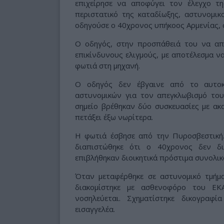
επιχείρησε να αποφύγει τον έλεγχο τ
περιστατικό της καταδίωξης, αστυνομικ
οδηγούσε ο 40χρονος υπήκοος Αρμενίας, 
Ο οδηγός, στην προσπάθειά του να απο
επικίνδυνους ελιγμούς, με αποτέλεσμα να
φωτιά στη μηχανή.
Ο οδηγός δεν έβγαινε από το αυτοκ
αστυνομικών για τον απεγκλωβισμό του
σημείο βρέθηκαν δύο συσκευασίες με ακα
πετάξει έξω νωρίτερα.
Η φωτιά έσβησε από την Πυροσβεστική
διαπιστώθηκε ότι ο 40χρονος δεν δι
επιβλήθηκαν διοικητικά πρόστιμα συνολι
Όταν μεταφέρθηκε σε αστυνομικό τμήμα
διακομίστηκε με ασθενοφόρο του ΕΚ
νοσηλεύεται. Σχηματίστηκε δικογραφ
εισαγγελέα.