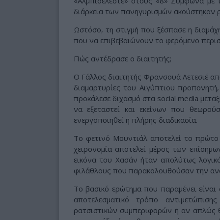
«Αλμπισελέστε» στους «8» Σύμφωνα με τ
διάρκεια των πανηγυρισμών ακούστηκαν ρ
Ωστόσο, τη στιγμή που ξέσπασε η διαμάχη
που να επιβεβαιώνουν το φερόμενο περισ
Πώς αντέδρασε ο διαιτητής;
Ο Γάλλος διαιτητής Φρανσουά Λετεσιέ απο
διαμαρτυρίες του Αιγύπτιου προπονητή
προκάλεσε διχασμό στα social media μετα
να εξεταστεί και εκείνων που θεωρού
ενεργοποιηθεί η πλήρης διαδικασία.
Το φετινό Μουντιάλ αποτελεί το πρώτο
χειρονομία αποτελεί μέρος των επίσημω
εικόνα του Χασάν ήταν απολύτως λογικ
φιλάθλους που παρακολουθούσαν την αν
Το βασικό ερώτημα που παραμένει είναι
αποτελεσματικό τρόπο αντιμετώπιση
ρατσιστικών συμπεριφορών ή αν απλώς θ