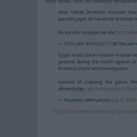
στην πράξη, όταν θα παραστεί πραγματική
Mısır Teknik Direktörü Hossam Hassa
işaretini yaptı. Bu hareketin ardından
Bu işaretin sonuçları ne olur?
pic.twi
— SON LAİK BÜKÜCÜ ?? (@TheLaikY
Egypt head coach Hossam Hassan repo
gesture during the match against Arg
formal protocol and investigation.
Instead of stopping the game, th
allowed play…
pic.twitter.com/KcPn
— heyAnjey (@heyanjey)
July 8, 2026
Πηγή: http://www.newsbomb.gr/sports/pod