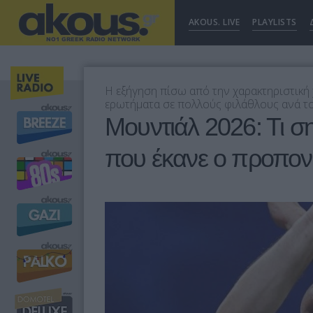
AKOUS. LIVE
PLAYLISTS
Η εξήγηση πίσω από την χαρακτηριστική
ερωτήματα σε πολλούς φιλάθλους ανά τ
Μουντιάλ 2026: Τι ση
που έκανε ο προπον