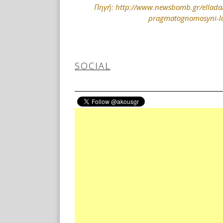
Πηγή: http://www.newsbomb.gr/ellada/
pragmatognomosyni-log
SOCIAL