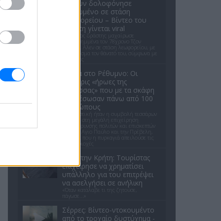
κλόουν δολοφόνησε
ηλικιωμένο σε στάση
λεωφορείου – Βίντεο του
δράστη γίνεται viral
Ο έφηβος δράστης μαχαίρωσε
επανειλημμένα τον 78χρονο Τζον
Γουέσλι Αλεν σε στάση λεωφορείου, με
αποτέλεσμα τον θάνατό του, σύμφωνα με
τις αρχές
Φωτιά στο Ρέθυμνο: Οι
τέσσερις «ήρωες της
θάλασσας» που με τα σκάφη
τους έσωσαν πάνω από 100
ανθρώπους
Καθοριστική ήταν η συμβολή τεσσάρων
ιδιωτών στη μεγάλη επιχείρηση
απομάκρυνσης πολιτών και επισκεπτών
από τον Αγιο Παύλο και την Πρέβελη,
την ώρα που η πυρκαγιά απειλούσε τις
δύο περιοχές
Σοκ στην Κρήτη: Τουρίστας
επιχείρησε να χρηματίσει
υπάλληλο για του επιτρέψει
να ασελγήσει σε ανήλικη
«Όταν κατάλαβε τι της ζητούσε,
πάγωσε...»
Σέρρες: Βίντεο-ντοκουμέντο
από το τροχαίο δυστύχημα -