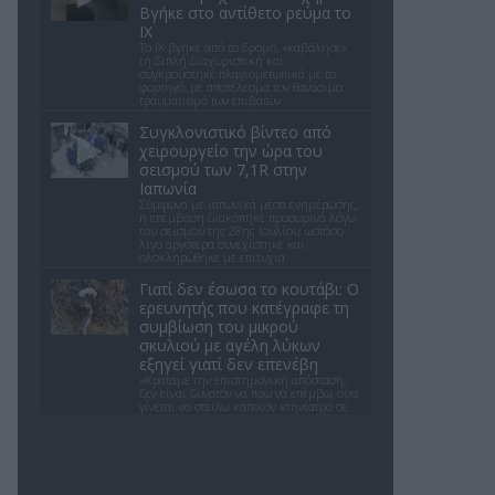
Βγήκε στο αντίθετο ρεύμα το
ΙΧ
Το ΙΧ βγήκε από το δρόμο, «καβάλησε»
τη διπλή διαχωριστική και
συγκρούστηκε πλαγιομετωπικά με το
φορτηγό, με αποτέλεσμα τον θανάσιμο
τραυματισμό των επιβατών
Συγκλονιστικό βίντεο από
χειρουργείο την ώρα του
σεισμού των 7,1R στην
Ιαπωνία
Σύμφωνα με ιαπωνικά μέσα ενημέρωσης,
η επέμβαση διακόπηκε προσωρινά λόγω
του σεισμού της 28ης Ιουλίου, ωστόσο
λίγο αργότερα συνεχίστηκε και
ολοκληρώθηκε με επιτυχία
Γιατί δεν έσωσα το κουτάβι: Ο
ερευνητής που κατέγραφε τη
συμβίωση του μικρού
σκυλιού με αγέλη λύκων
εξηγεί γιατί δεν επενέβη
«Κρατάμε την επιστημονική απόσταση,
δεν είναι δυνατόν να πάω να επέμβω, ούτε
γίνεται να στείλω κάποιον κτηνίατρο σε
ένα μέρος όπου υπάρχει αγέλη με
λύκους, είναι επικίνδυνο» λέει στο
protothema.gr ο διδάκτορας ζωολογίας
του ΑΠΘ, Θεόδωρος Κομηνός - Έχουν
πεθάνει και έξι λυκόπουλα