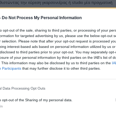
θιστώντας την εύρεση γκαρσονιέρας ή studio μία πραγματική
οί παράγοντες, όπως
η εξάπλωση των βραχυχρόνιων
-
Do Not Process My Personal Information
ος την οικονομικότερη διαχείριση του ενεργειακού
 στη δημιουργία οικογένειας
αλλά και η αύξηση των
to opt-out of the sale, sharing to third parties, or processing of your per
φώσει πλήρως τα δεδομένα. Σε συνδυασμό, μάλιστα, με την
formation for targeted advertising by us, please use the below opt-out s
ρά, τα μικρά ακίνητα έχουν μετατραπεί σε «είδος εν
r selection. Please note that after your opt-out request is processed y
εγάλα αστικά κέντρα.
eing interest-based ads based on personal information utilized by us or
disclosed to third parties prior to your opt-out. You may separately opt-
ων φοιτητικών ενοικίων στην Αττική
losure of your personal information by third parties on the IAB’s list of
. This information may also be disclosed by us to third parties on the
IA
τή τη στιγμή
, με βάση τα δεδομένα της Χρυσής Ευκαιρίας,
Participants
that may further disclose it to other third parties.
ητα προς ενοικίαση είναι έως 55 τ.μ.
ων φοιτητικών ενοικίων στην Αθήνα (2026)
, σύμφωνα με
ίας, αποτυπώνει σημαντικές διαφοροποιήσεις στις τιμές των
l Data Processing Opt Outs
o opt-out of the Sharing of my personal data.
στος ενοικίασης μικρού διαμερίσματος στις πιο δημοφιλείς
In
νας.