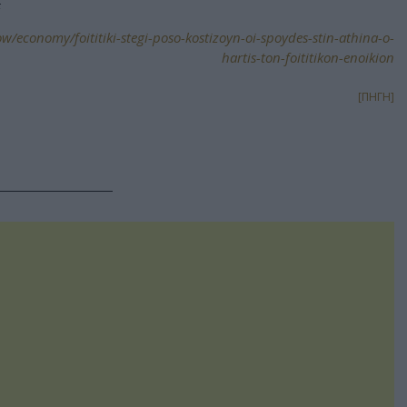
Ε
w/economy/foititiki-stegi-poso-kostizoyn-oi-spoydes-stin-athina-o-
hartis-ton-foititikon-enoikion
[ΠΗΓΗ]