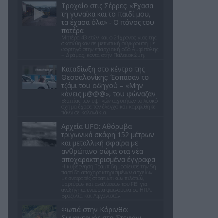
Τροχαίο στις Σέρρες: «Έχασα
τη γυναίκα και το παιδί μου,
τα έχασα όλα» - Ο πόνος του
πατέρα
Μητέρα 43 ετών και ο 21χρονος γιος της
σκοτώθηκαν σε μετωπική σύγκρουση με
φορτηγό στην επαρχιακή οδό Αμφίπολης
– Δράμας, κοντά στην Παλαιοκώμη.
Καταδίωξη στο κέντρο της
Θεσσαλονίκης: Έσπασαν το
τζάμι του οδηγού – «Μην
κάνεις μ@@@», του φώναζαν
Εξαιτίας των υψηλών ταχυτήτων το λευκό
όχημα έχασε τον έλεγχο και καρφώθηκε
πάνω σε κολονάκια.
Αρχεία UFO: Αθόρυβα
τριγωνικά σκάφη 152 μέτρων
και μεταλλική σφαίρα με
ανθρώπινο σώμα στα νέα
αποχαρακτηρισμένα έγγραφα
Η κυβέρνηση Τραμπ δημοσίευσε την 5η
παρτίδα αποχαρακτηρισμένων αρχείων
με αναφορές στρατιωτικών πιλότων,
μαρτύρων και αναλύσεων του FBI για
ανεξήγητα εναέρια φαινόμενα σε ΗΠΑ,
Βραζιλία και Αφγανιστάν.
Φωτιά στην Κόρινθο:
Συναγερμός στο Στεφάνι -