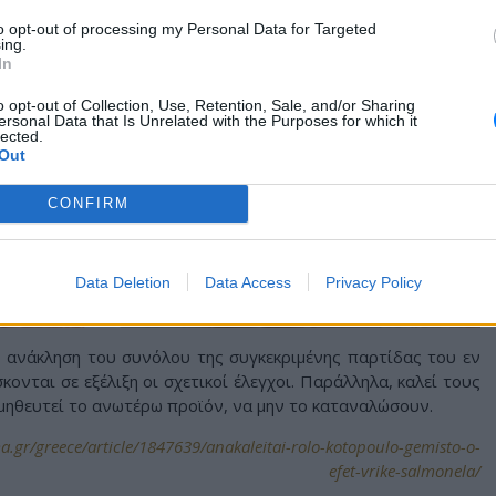
to opt-out of processing my Personal Data for Targeted
ing.
In
o opt-out of Collection, Use, Retention, Sale, and/or Sharing
ersonal Data that Is Unrelated with the Purposes for which it
lected.
Out
CONFIRM
Data Deletion
Data Access
Privacy Policy
 ανάκληση του συνόλου της συγκεκριμένης παρτίδας του εν
ονται σε εξέλιξη οι σχετικοί έλεγχοι. Παράλληλα, καλεί τους
ηθευτεί το ανωτέρω προϊόν, να μην το καταναλώσουν.
.gr/greece/article/1847639/anakaleitai-rolo-kotopoulo-gemisto-o-
efet-vrike-salmonela/