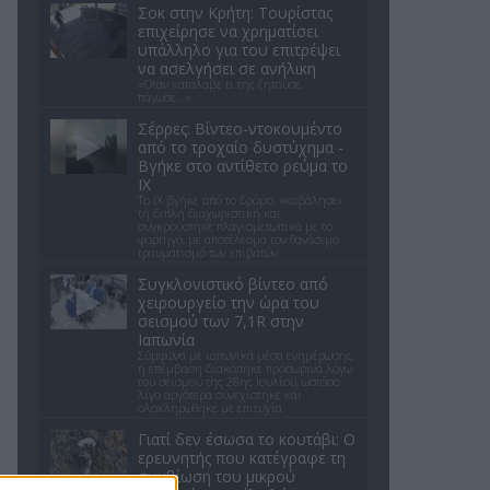
Σοκ στην Κρήτη: Τουρίστας
επιχείρησε να χρηματίσει
υπάλληλο για του επιτρέψει
να ασελγήσει σε ανήλικη
«Όταν κατάλαβε τι της ζητούσε,
πάγωσε...»
Σέρρες: Βίντεο-ντοκουμέντο
από το τροχαίο δυστύχημα -
Βγήκε στο αντίθετο ρεύμα το
ΙΧ
Το ΙΧ βγήκε από το δρόμο, «καβάλησε»
τη διπλή διαχωριστική και
συγκρούστηκε πλαγιομετωπικά με το
φορτηγό, με αποτέλεσμα τον θανάσιμο
τραυματισμό των επιβατών
Συγκλονιστικό βίντεο από
χειρουργείο την ώρα του
σεισμού των 7,1R στην
Ιαπωνία
Σύμφωνα με ιαπωνικά μέσα ενημέρωσης,
η επέμβαση διακόπηκε προσωρινά λόγω
του σεισμού της 28ης Ιουλίου, ωστόσο
λίγο αργότερα συνεχίστηκε και
ολοκληρώθηκε με επιτυχία
Γιατί δεν έσωσα το κουτάβι: Ο
ερευνητής που κατέγραφε τη
συμβίωση του μικρού