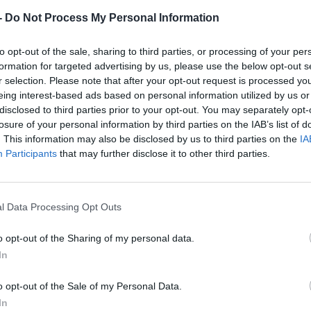
ν με εμπορική ονομασία: «ΓΕΜΙΣΤΟ ΡΟΛΟ ΚΟΤΟΠΟΥΛΟ-
-
Do Not Process My Personal Information
λωσης 08/07/2026 και ημερομηνία ζύγισης 24/06/2026, που
ιρεία «Α & Χ ΥΦΑΝΤΗΣ ΑΝΩΝΥΜΟΣ ΒΙΟΜΗΧΑΝΙΚΗ ΚΑΙ
to opt-out of the sale, sharing to third parties, or processing of your per
formation for targeted advertising by us, please use the below opt-out s
r selection. Please note that after your opt-out request is processed y
ωση, στο συγκεκριμένο προϊόν διαπιστώθηκε η παρουσία του
eing interest-based ads based on personal information utilized by us or
ύ
Salmonella spp
.
disclosed to third parties prior to your opt-out. You may separately opt-
losure of your personal information by third parties on the IAB’s list of
. This information may also be disclosed by us to third parties on the
IA
Participants
that may further disclose it to other third parties.
l Data Processing Opt Outs
o opt-out of the Sharing of my personal data.
In
o opt-out of the Sale of my Personal Data.
In