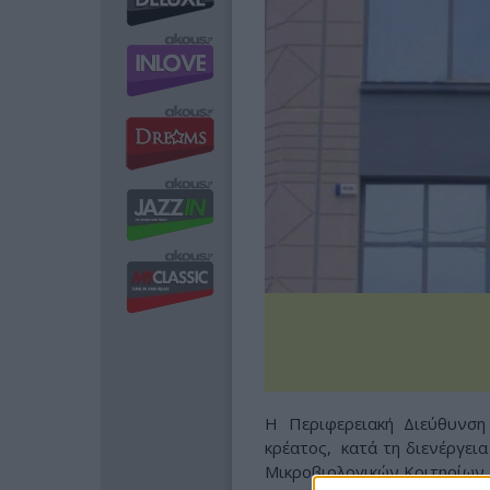
Η Περιφερειακή Διεύθυνσ
κρέατος, κατά τη διενέργει
Μικροβιολογικών Κριτηρίων