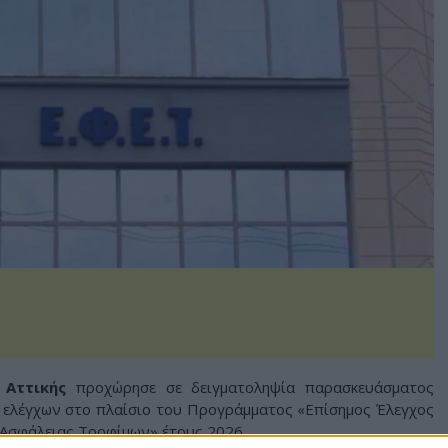
η
Αττικής
προχώρησε σε δειγματοληψία παρασκευάσματος
α ελέγχων στο πλαίσιο του Προγράμματος «Επίσημος Έλεγχος
 Ασφάλειας Τροφίμων» έτους 2026.