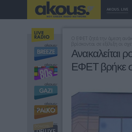
AKOUS. LIVE
Ο ΕΦΕΤ ζητά την άμεση ανάκ
βρίσκονται σε εξέλιξη οι σχε
Ανακαλείται ρ
ΕΦΕΤ βρήκε 