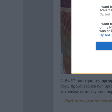
I want 
Advertis
Opted 
I want t
of my P
was col
Opted 
Ο ΕΦΕΤ απαίτησε την άμεση
λόγω προϊόντος και ήδη βρίσκ
καταναλωτές που έχουν προμ
Πηγή: http://www.protothema