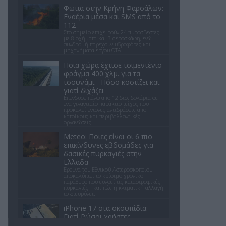
Φωτιά στην Κρήνη Φαρσάλων:
Εναέρια μέσα και SMS από το
112
Στο σημείο επιχειρούν 24 πυροσβέστες
με 8 οχήματα και 3 αεροσκάφη, ενώ
συνδρομή παρέχουν υδροφόρες και
μηχανήματα έργου ΟΤΑ.
Ποια χώρα έχτισε τσιμεντένιο
φράγμα 400 χλμ. για τα
τσουνάμι - Πόσο κοστίζει και
γιατί διχάζει
Επένδυσε πάνω από 12 δισ. δολάρια σε
ένα γιγαντιαίο παράκτιο τείχος που
προκαλεί έντονες αντιδράσεις από
κατοίκους και περιβαλλοντικές
οργανώσεις
Meteo: Ποιες είναι οι 6 πιο
επικίνδυνες εβδομάδες για
δασικές πυρκαγιές στην
Ελλάδα
Έρευνα του Εθνικού Αστεροσκοπείου
αποκαλύπτει το κρίσιμο χρονικό
παράθυρο που ευνοεί τις καταστροφικές
πυρκαγιές - και πώς η κλιματική αλλαγή
το διευρύνει.
iPhone 17 στα σκουπίδια:
Γιατί Ρώσοι χρήστες
καταστρέφουν τα νέα κινητά