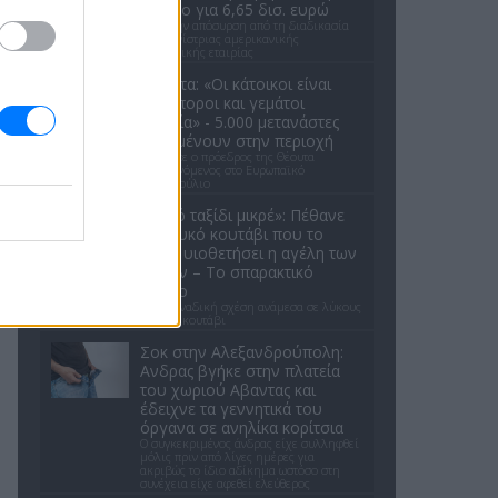
Appolo για 6,65 δισ. ευρώ
Μετά την απόσυρση από τη διαδικασία
ανταγωνίστριας αμερικανικής
επενδυτικής εταιρίας
Θέουτα: «Οι κάτοικοι είναι
ανήμποροι και γεμάτοι
αγωνία» - 5.000 μετανάστες
παραμένουν στην περιοχή
Όσα είπε ο πρόεδρος της Θέουτα
απευθυνόμενος στο Ευρωπαϊκό
Κοινοβούλιο
«Καλό ταξίδι μικρέ»: Πέθανε
το λευκό κουτάβι που το
είχαν υιοθετήσει η αγέλη των
λύκων – Το σπαρακτικό
βίντεο
Μια μοναδική σχέση ανάμεσα σε λύκους
και ένα κουτάβι
Σοκ στην Αλεξανδρούπολη:
Ανδρας βγήκε στην πλατεία
του χωριού Αβαντας και
έδειχνε τα γεννητικά του
όργανα σε ανηλίκα κορίτσια
Ο συγκεκριμένος άνδρας είχε συλληφθεί
μόλις πριν από λίγες ημέρες για
ακριβώς το ίδιο αδίκημα ωστόσο στη
συνέχεια είχε αφεθεί ελεύθερος