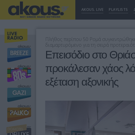
AKOUS. LIVE
PLAYLISTS
Πλήθος περίπου 50 Ρομά συγκεντρώθηκε
διαμαρτυρόμενο για τη σειρά προτεραιό
Επεισόδιο στο Θριάσ
προκάλεσαν χάος λ
εξέταση αξονικής