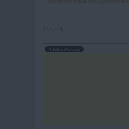
apo-ich-otan-thelise-na-dei-apo-konta-to
SOCIAL