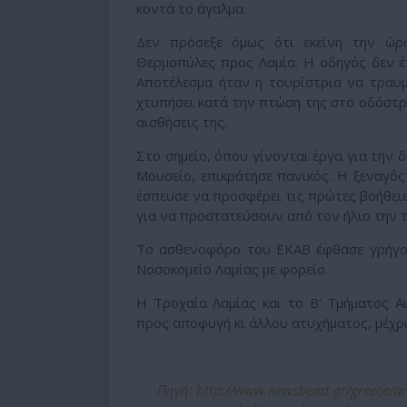
κοντά το άγαλμα.
Δεν πρόσεξε όμως ότι εκείνη την ώρ
Θερμοπύλες προς Λαμία. Η οδηγός δεν έ
Αποτέλεσμα ήταν η τουρίστρια να τραυμ
χτυπήσει κατά την πτώση της στο οδόστρω
αισθήσεις της.
Στο σημείο, όπου γίνονται έργα για την 
Μουσείο, επικράτησε πανικός. Η ξεναγό
έσπευσε να προσφέρει τις πρώτες βοήθειε
για να προστατεύσουν από τον ήλιο την τ
Το ασθενοφόρο του ΕΚΑΒ έφθασε γρήγορα
Νοσοκομείο Λαμίας με φορείο.
Η Τροχαία Λαμίας και το Β’ Τμήματος 
προς αποφυγή κι άλλου ατυχήματος, μέχρ
Πηγή: http://www.newsbeast.gr/greece/ar