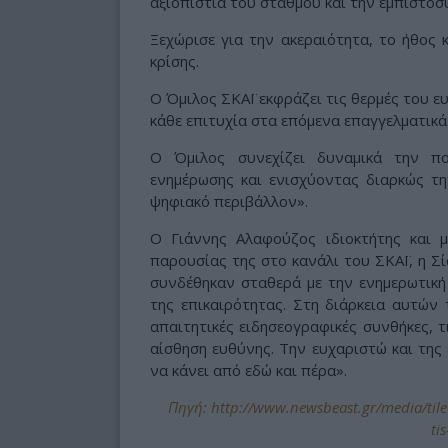
αξιοπιστία του σταθμού και την εμπιστοσ
Ξεχώρισε για την ακεραιότητα, το ήθος 
κρίσης.
Ο Όμιλος ΣΚΑΪ εκφράζει τις θερμές του ευ
κάθε επιτυχία στα επόμενα επαγγελματικά
Ο Όμιλος συνεχίζει δυναμικά την π
ενημέρωσης και ενισχύοντας διαρκώς τ
ψηφιακό περιβάλλον».
Ο Γιάννης Αλαφούζος ιδιοκτήτης και 
παρουσίας της στο κανάλι του ΣΚΑΪ, η 
συνδέθηκαν σταθερά με την ενημερωτική 
της επικαιρότητας. Στη διάρκεια αυτών 
απαιτητικές ειδησεογραφικές συνθήκες, τ
αίσθηση ευθύνης. Την ευχαριστώ και της 
να κάνει από εδώ και πέρα».
Πηγή: http://www.newsbeast.gr/media/tileo
ti