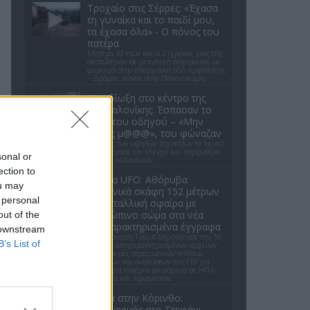
Τροχαίο στις Σέρρες: «Έχασα
τη γυναίκα και το παιδί μου,
τα έχασα όλα» - Ο πόνος του
πατέρα
Μητέρα 43 ετών και ο 21χρονος γιος της
σκοτώθηκαν σε μετωπική σύγκρουση με
φορτηγό στην επαρχιακή οδό Αμφίπολης
– Δράμας, κοντά στην Παλαιοκώμη.
Καταδίωξη στο κέντρο της
Θεσσαλονίκης: Έσπασαν το
τζάμι του οδηγού – «Μην
κάνεις μ@@@», του φώναζαν
Εξαιτίας των υψηλών ταχυτήτων το λευκό
όχημα έχασε τον έλεγχο και καρφώθηκε
sonal or
πάνω σε κολονάκια.
ection to
Αρχεία UFO: Αθόρυβα
ou may
τριγωνικά σκάφη 152 μέτρων
 personal
και μεταλλική σφαίρα με
ανθρώπινο σώμα στα νέα
out of the
αποχαρακτηρισμένα έγγραφα
 downstream
Η κυβέρνηση Τραμπ δημοσίευσε την 5η
B’s List of
παρτίδα αποχαρακτηρισμένων αρχείων
με αναφορές στρατιωτικών πιλότων,
μαρτύρων και αναλύσεων του FBI για
ανεξήγητα εναέρια φαινόμενα σε ΗΠΑ,
Βραζιλία και Αφγανιστάν.
Φωτιά στην Κόρινθο:
Συναγερμός στο Στεφάνι -