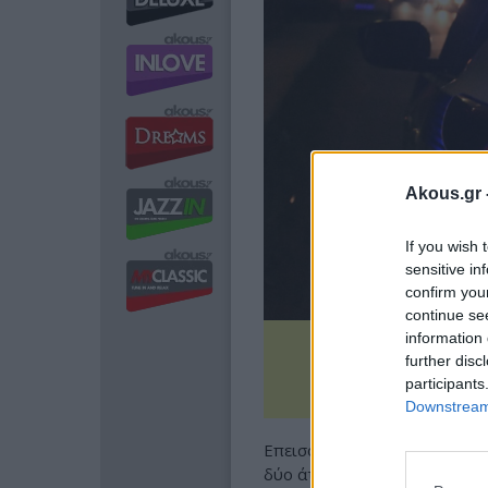
Akous.gr 
If you wish 
sensitive in
confirm you
continue se
information 
further disc
participants
Downstream 
Επεισόδιο σημειώθηκε το βρ
δύο άτομα να τραυματιστούν