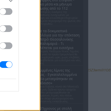
Εναέρια μέσα και μήνυμα
εκκένωσης από το 112
Ισχυρές επίγειες δυνάμεις της
Πυροσβεστικής ενισχυμένες με
αεροσκάφη και ελικόπτερα επιχειρούν
για τον άμεσο περιορισμό της φωτιάς στο
Στεφάνι Κορίνθου.
Απόψε τα δοκιμαστικά
δρομολόγια για την επέκταση
του Μετρό Θεσσαλονίκης
προς Καλαμαριά - Τι
προβλέπεται για εισιτήρια
Ο υφυπουργός Υποδομών Νίκος Ταχιάος
εξήγησε γιατί τα πρώτα δρομολόγια θα
γίνονται νυχτερινές ώρες χωρίς επιβάτες,
και τι προβλέπεται για εισιτήρια και νέες
επεκτάσεις.
MjIyMDM5MTc4ODIwMDg5MgABHi5hnY7piQQ0QvxPwMR5Z3wmilI1OEv
Οι κρυμμένες λίμνες της
Εύβοιας - Εγκαταλελειμμένα
ορυχεία μετατράπηκαν σε
«παράδεισο»
Στη Βόρεια Εύβοια, κοντά στο Μαντούδι
και τη Λίμνη, δώδεκα πρώην ορυχεία
λευκόλιθου μεταμορφώθηκαν σε
γαλαζοπράσινες λίμνες που πλέον
αποτελούν στόχο γεωτουρισμού και
περιβαλλοντικής εκπαίδευσης.
ΗΠΑ: 15χρονος με στολή