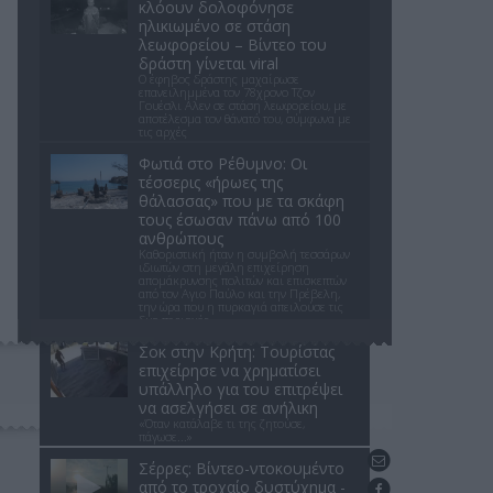
κλόουν δολοφόνησε
ηλικιωμένο σε στάση
λεωφορείου – Βίντεο του
δράστη γίνεται viral
Ο έφηβος δράστης μαχαίρωσε
επανειλημμένα τον 78χρονο Τζον
Γουέσλι Αλεν σε στάση λεωφορείου, με
αποτέλεσμα τον θάνατό του, σύμφωνα με
τις αρχές
Φωτιά στο Ρέθυμνο: Οι
τέσσερις «ήρωες της
θάλασσας» που με τα σκάφη
τους έσωσαν πάνω από 100
ανθρώπους
Καθοριστική ήταν η συμβολή τεσσάρων
ιδιωτών στη μεγάλη επιχείρηση
απομάκρυνσης πολιτών και επισκεπτών
από τον Αγιο Παύλο και την Πρέβελη,
την ώρα που η πυρκαγιά απειλούσε τις
δύο περιοχές
Σοκ στην Κρήτη: Τουρίστας
επιχείρησε να χρηματίσει
υπάλληλο για του επιτρέψει
να ασελγήσει σε ανήλικη
«Όταν κατάλαβε τι της ζητούσε,
πάγωσε...»
Επικοινωνήστε μαζί μας
Σέρρες: Βίντεο-ντοκουμέντο
από το τροχαίο δυστύχημα -
Βρείτε μας στο Facebook