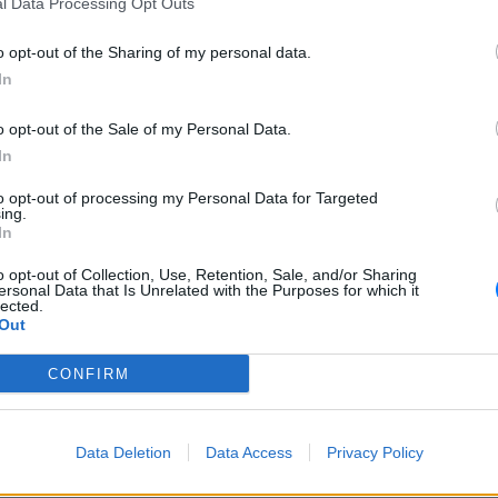
l Data Processing Opt Outs
μεσάνυχτα, κατά τη διάρκεια γλεντιού ποντιακής μουσικής στο
άτησε ένταση μεταξύ ατόμων.
o opt-out of the Sharing of my personal data.
In
νωστες συνθήκες, περίπου 20 άτομα πιάστηκαν στα χέρια, με
νται ελαφρά, όταν δέχθηκαν επίθεση με γυάλινα μπουκάλια.
o opt-out of the Sale of my Personal Data.
νοφόρο του ΕΚΑΒ, προκειμένου να παραλάβει τον έναν
In
ρει στο νοσοκομείο ΑΧΕΠΑ για τις πρώτες βοήθειες.
to opt-out of processing my Personal Data for Targeted
ing.
ηκαν δύο προσαγωγές.
In
r/article/thessaloniki-epeisodio-se-pontiako-glenti-sta-dytika-dyo-
o opt-out of Collection, Use, Retention, Sale, and/or Sharing
traymaties-apo-gyalina-mpoykalia?
ersonal Data that Is Unrelated with the Purposes for which it
lected.
A2FlbQIxMABicmlkETF6SHFVbzk0RlhoVFdXd0RIc3J0YwZhcHBfaWQQ
Out
[ΠΗΓΗ]
CONFIRM
Data Deletion
Data Access
Privacy Policy