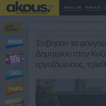
AKOUS. LIVE
PLAYLISTS
Ύστερα από 42 χρόνια αδιάλειπτης λειτου
Δημητρίου στην Κοζάνη ανέστειλε σήμερα
Έσβησαν τα φουγάρ
Δημητρίου στην Κοζά
εργαζόμενους, τηλε