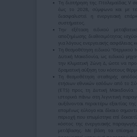
Τη διατήρηση της Πτολεμαΐδας V σ
έως το 2028, σύμφωνα και με το
διασφαλιστεί η ενεργειακή επάρ
συστήματος.
Την εξέταση ειδικού μεταβατικ
αποζημίωσης διαθεσιμότητας ισχύος
για λόγους ενεργειακής ασφάλειας κ
Τη θεσμοθέτηση ειδικού “Θερμικού 
Δυτική Μακεδονία, ως ειδικού μηχα
την Κλιματική Ζώνη Δ, ώστε να προ
δραματική αύξηση του κόστους θέρμ
Τη θεσμοθέτηση σταθερής απόδο
ετήσιων εθνικών εσόδων από το Σ
(ETS) προς τη Δυτική Μακεδονία.
ιστορικά πάνω στη λιγνιτική παραγ
αυξάνονται περαιτέρω εξαιτίας της 
επομένως εύλογο και δίκαιο σημαντ
περιοχή που επωμίστηκε επί δεκαετί
κόστος της ενεργειακής παραγωγής
μετάβασης. Με βάση τα επίσημα 
εφαρμοστεί κατανομή ποσοστού της