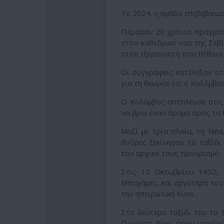
Το 2024, η ομάδα επιβεβαίω
Πέρασαν 20 χρόνια πραγμα
στον καθεδρικό ναό της Σεβ
στον εξερευνητή που πέθανε
Οι συγγραφείς κατέληξαν ότ
για τη θεωρία ότι ο Κολόμβος
Ο Κολόμβος απέπλευσε στις
να βρει έναν δρόμο προς τα 
Μαζί με τρία πλοία, τη Niña
άνδρες ξεκίνησαν το ταξίδι
τον αρχικό τους προορισμό.
Στις 12 Οκτωβρίου 1492, 
Μπαχάμες, και αργότερα τον 
την ηπειρωτική Κίνα.
Στο δεύτερο ταξίδι του το 
Πουέρτο Ρίκο, όπου υποδού