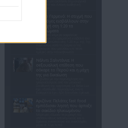
με signature cocktails, δημιουργικά
bruschetti και έντονη αισθητική
ταυτότητα.
Πόρτο Γερμενό: Η στιγμή που
οι φλόγες εισβάλλουν στην
περιοχή στη 1:20 τα
ξημερώματα
Βίντεο από κάμερα ασφαλείας
καταγράφει τη δραματική εισβολή του
πύρινου μετώπου στις 1:20 π.μ. της 1ης
Αυγούστου, κατά τη διάρκεια της
πυρκαγιάς που μαινόταν επί πέντε
ημέρες στην Αττικοβοιωτία.
Νάλντι Σαλντάνια: Η
σeξουαλική επίθεση που
σόκαρε το Περού και η μάχη
της για δικαίωση
Το βίντεο με την παρενόχληση της
τραγουδίστριας από τον μουσικό
διευθυντή της ορχήστρας La Bella Luz
έχει εξαπλωθεί παγκοσμίως, ενώ η
Εισαγγελία έχει ήδη ξεκινήσει έρευνα.
Αριζόνα: Πελάτες fast food
εμπόδισαν ληστή που άρπαξε
το σακίδιο ηλικιωμένου
Μάρτυρες έδωσαν περιγραφή του
υπόπτου στους αστυνομικούς και ο
δράστης εντοπίστηκε και συνελήφθη
μέσα σε λίγα λεπτά