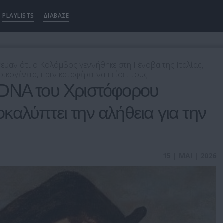
PLAYLISTS
ΔΙΑΒΑΣΕ
στευαν ότι ο Κολόμβος γεννήθηκε στη Γένοβα της Ιταλίας,
κογένεια, πριν καταφέρει να πείσει τους
DNA του Χριστόφορου
αλύπτει την αλήθεια για την
15 | ΜΑΙ | 2026