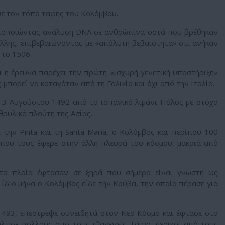
σε τον τόπο ταφής του Κολόμβου.
τοποιώντας ανάλυση DNA σε ανθρώπινα οστά που βρέθηκαν
ίλλης, επιβεβαιώνοντας με «απόλυτη βεβαιότητα» ότι ανήκαν
 το 1506.
ι η έρευνα παρέχει την πρώτη «ισχυρή γενετική υποστήριξη»
 μπορεί να καταγόταν από τη Γαλικία και όχι από την Ιταλία.
 3 Αυγούστου 1492 από το ισπανικό λιμάνι Πάλoς με στόχο
θρυλικά πλούτη της Ασίας.
, την Pinta και τη Santa María, ο Κολόμβος και περίπου 100
 που τους έφερε στην άλλη πλευρά του κόσμου, μακριά από
τα πλοία έφτασαν σε ξηρά που σήμερα είναι γνωστή ως
ίδιο μήνα ο Κολόμβος είδε την Κούβα, την οποία πέρασε για
1493, επέστρεψε συνειδητά στον Νέο Κόσμο και έφτασε στο
λωσε πολλούς από τους ιθαγενείς Τάινο, μερικοί από τους