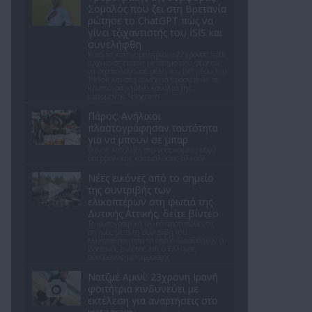
Σομαλός που ζει στη Βρετανία
ρώτησε το ChatGPT πώς να
γίνει τζιχαντιστής του ISIS και
συνελήφθη
Κατά το κατηγορητήριο, ο 22χρονος ήρθε
αρχικά σε επαφή με άτομο που φέρεται
να στρατολογούσε μέλη του ISIS μέσω του
TikTok και στη συνέχεια προστέθηκε σε
κρυπτογραφημένα κανάλια της
εφαρμογής Telegram
Πάρος: Ανήλικοι
πλαστογράφησαν ταυτότητα
για να μπουν σε μπαρ
Ο ένας κατέληξε στο νοσοκομείο λόγω
υπερβολικής κατανάλωσης αλκοόλ
Νέες εικόνες από το σημείο
της συντριβής των
ελικοπτέρων στη φωτιά της
Δυτικής Αττικής, δείτε βίντεο
Το φωτογραφικό υλικό αποτυπώνει τις
στιγμές μετά τη συντριβή του
ελικοπτέρου από το οποίο διασώθηκαν ο
Βρετανός πιλότος και ο Έλληνας
σύνδεσμος-μεταφραστής
Νατζμέ Αμινί: 23χρονη Ιρανή
φοιτήτρια κινδυνεύει με
εκτέλεση για αναρτήσεις στο