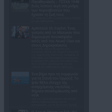
Παναθηναϊκός – ΤΣΣΚΑ 1948:
Ενός λεπτού σιγή στη μνήμη
των πυροσβεστών που
έχασαν τη ζωή τους
Οι «πράσινοι« θα τιμήσουν όσους έπεσαν
εν ώρα καθήκοντος
Αμπντούλ Ελ-Σαγέντ: Ένας
γιατρός από το Μίσιγκαν που
δημιουργεί πονοκέφαλο
εκτός από τον Λευκό Οίκο και
στους Δημοκρατικούς
Ο γιατρός, πρώην αξιωματούχος
δημόσιας υγείας και έντονος επικριτής
της ισραηλινής πολιτικής, κατάφερε να
ξεπεράσει μία πρωτοφανή οικονομική
κινητοποίηση υπέρ της αντιπάλου του,
Χέιλι Στίβενς βασιζόμενος σε ένα
καθαρά αντικαθεστωτικό αφήγημα
Ένα βήμα πριν τη συμφωνία
για τα Στενά του Ορμούζ: Το
Ιράν θέλει έλεγχο της
εισερχόμενης ναυτιλίας –
Βήματα αποκλιμάκωσης από
ΗΠΑ
Ιράν και Ομάν βρίσκονται στο τελικό
στάδιο προετοιμασίας κοινής
ανακοίνωσης για τα Στενά του Ορμούζ
Ο Τραμπ ζήτησε να ξηλωθεί