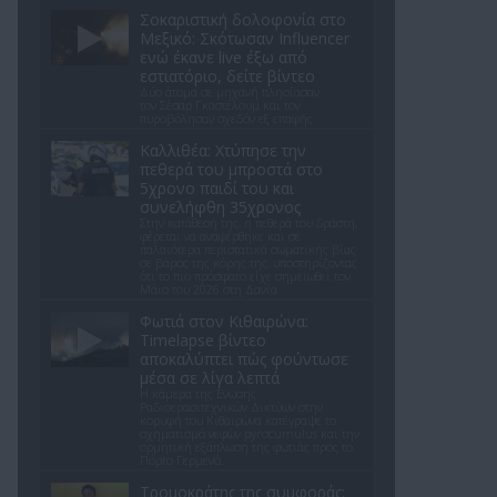
Σοκαριστική δολοφονία στο
Μεξικό: Σκότωσαν Influencer
ενώ έκανε live έξω από
εστιατόριο, δείτε βίντεο
Δύο άτομα σε μηχανή πλησίασαν
τον Σέσαρ Γκαστέλουμ και τον
πυροβόλησαν σχεδόν εξ επαφής
Καλλιθέα: Χτύπησε την
πεθερά του μπροστά στο
5χρονο παιδί του και
συνελήφθη 35χρονος
Στην κατάθεσή της, η πεθερά του δράστη,
φέρεται να αναφέρθηκε και σε
παλαιότερα περιστατικά σωματικής βίας
σε βάρος της κόρης της, υποστηρίζοντας
ότι το πιο πρόσφατο είχε σημειωθεί τον
Μάιο του 2026 στη Δανία
Φωτιά στον Κιθαιρώνα:
Timelapse βίντεο
αποκαλύπτει πώς φούντωσε
μέσα σε λίγα λεπτά
Η κάμερα της Ένωσης
Ραδιοερασιτεχνικών Δικτύων στην
κορυφή του Κιθαιρώνα κατέγραψε το
σχηματισμό νεφών pyrocumulus και την
ορμητική εξάπλωση της φωτιάς προς το
Πόρτο Γερμενό.
Τρομοκράτης της συμφοράς: