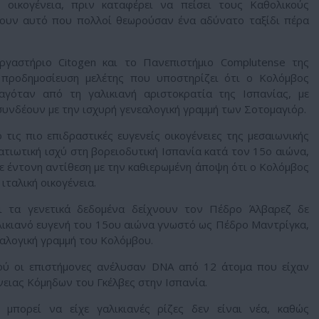
 οικογένεια, πριν καταφέρει να πείσει τους Καθολικούς
ουν αυτό που πολλοί θεωρούσαν ένα αδύνατο ταξίδι πέρα
ργαστήριο Citogen και το Πανεπιστήμιο Complutense της
 προδημοσίευση μελέτης που υποστηρίζει ότι ο Κολόμβος
αγόταν από τη γαλικιανή αριστοκρατία της Ισπανίας, με
 συνδέουν με την ισχυρή γενεαλογική γραμμή των Σοτομαγιόρ.
τις πιο επιδραστικές ευγενείς οικογένειες της μεσαιωνικής
ρατιωτική ισχύ στη βορειοδυτική Ισπανία κατά τον 15ο αιώνα,
ε έντονη αντίθεση με την καθιερωμένη άποψη ότι ο Κολόμβος
ιταλική οικογένεια.
ι τα γενετικά δεδομένα δείχνουν τον Πέδρο Άλβαρεζ δε
λικιανό ευγενή του 15ου αιώνα γνωστό ως Πέδρο Μαντρίγκα,
αλογική γραμμή του Κολόμβου.
ύ οι επιστήμονες ανέλυσαν DNA από 12 άτομα που είχαν
νειας Κόμηδων του Γκέλβες στην Ισπανία.
μπορεί να είχε γαλικιανές ρίζες δεν είναι νέα, καθώς