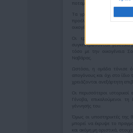
ποταμού Βερντέγο στην επα
Τα γραπτά του Κολόμβου πε
προέλευσης, ενώ τμήματα το
οικογένεια Σοτομαγιόρ.
Οι ερευνητές βρήκαν επί
συγκεντρώνονταν γενετικά μ
τόσο με την οικογένεια Σο
Ναβάρας.
Ωστόσο, η ομάδα τόνισε ό
απογόνους και όχι στο ίδιο 
χρειάζονται ανεξάρτητη επι
Οι περισσότεροι ιστορικοί
Γένοβα, επικαλούμενοι τη
γέννησής του.
Όμως οι υποστηρικτές της 
μπορεί να έκρυψε το πραγμα
και ακόμη μη οριστικά, στοιχ