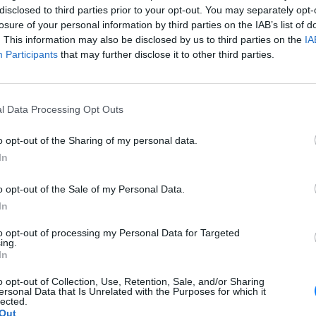
 αυτή η απροσδόκητη γενετική σύνδεση τους οδήγησε στον
disclosed to third parties prior to your opt-out. You may separately opt-
losure of your personal information by third parties on the IAB’s list of
. This information may also be disclosed by us to third parties on the
IA
ρους από 10.000 γενετικούς δείκτες και ένα υπολογιστικό
Participants
that may further disclose it to other third parties.
6 γενιές οικογενειακής ιστορίας, η ομάδα κατέληξε ότι ο
 πιθανός κοινός πρόγονος.
 όταν αφαιρέθηκε από το ανακατασκευασμένο γενεαλογικό
l Data Processing Opt Outs
 εξαφανίστηκε πλήρως, γεγονός που δείχνει ότι αποτελούσε
ιακή γραμμή του Κολόμβου.
o opt-out of the Sharing of my personal data.
In
κιμή εικονικής απενεργοποίησης», κατά την οποία ο Πέδρο
κά από το οικογενειακό μοντέλο.
o opt-out of the Sale of my Personal Data.
In
ή σχέση μεταξύ των απογόνων εξαφανίστηκε.
to opt-out of processing my Personal Data for Targeted
πίσης ιστορικές ενδείξεις που, όπως λένε, στηρίζουν τη
ing.
ξαφανίστηκε από τα αρχεία γύρω στο 1486, την ίδια περίοδο
In
ε ξαφνικά στην αυλή των Καθολικών Μοναρχών.
o opt-out of Collection, Use, Retention, Sale, and/or Sharing
νας από τους ισχυρότερους φεουδάρχες της 15ης αιώνα
ersonal Data that Is Unrelated with the Purposes for which it
lected.
ταμένα εδάφη από το κάστρο Σοτομαγιόρ, στις όχθες του
Out