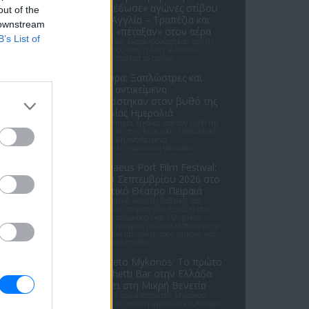
«ισοπέδωσε» αγώνες στίβου
out of the
στην Αγγλία – Τραπέζια και
 downstream
κριτές «πέταξαν» στον αέρα
B’s List of
Αγωνοδίκες εκσφενδονίστηκαν από τις
θέσεις τους όταν η δίνη «έπληξε»
απροειδοποίητα το στάδιο
Κέρκυρα: Ξαπλώστρες και
βαριά αντικείμενα
εντοπίστηκαν στον βυθό της
παραλίας Ημερολιά
Ανησυχητικές εικόνες από τον βυθό της
Ημερολιάς στην Κέρκυρα - ξαπλώστρες
και ογκώδη αντικείμενα
εγκαταλελειμμένα στη θάλασσα
3ο Piraeus Port Film Festival:
11–13 Σεπτεμβρίου 2026 στο
Δημοτικό Θέατρο Πειραιά
Με θεματική «Από τη Βαλτική στη
Μεσόγειο», το φεστιβάλ εστιάζει στον
διάλογο πολωνικού και ελληνικού
κινηματογράφου, με διαγωνιστικό τμήμα
ελληνικών ταινιών μικρού μήκους και
χρηματικά έπαθλα.
Bacareto Mykonos: Το πρώτο
Bruschetti Bar στην Ελλάδα
ανοίγει στη Μικρή Βενετία
Το νέο all-day address της Μυκόνου
φέρνει την ιταλική aperitivo κουλτούρα