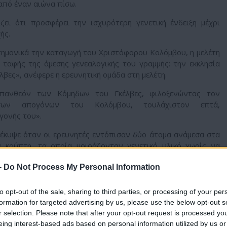
από έναν αιώνα πίσω.
ζει ότι προσφέρει την ισχυρότερη γενετική ένδειξη μέχρι
ής.
τημονικά την καταγωγή του Χριστόφορου Κολόμβου, η μελέτη
ταφής της άμεσης γενεαλογικής του γραμμής: την εκκλησία
έλβες», ανέφερε η ερευνητική ομάδα στη μελέτη.
πανθεόν των Κόμηδων του Γκέλβες, φιλοξενώντας τον
εσων απογόνων του Κολόμβου, τουλάχιστον επτά,
γονής του».
έκυψε όταν οι ερευνητές εντόπισαν δύο άτομα ανάμεσα στα
 κρύπτη, τα οποία μοιράζονταν γενετικό υλικό χωρίς να
δεση μεταξύ τους.
-
Do Not Process My Personal Information
πέρτο δε Πορτογάλ, ο τρίτος Κόμης του Γκέλβες και
υ Κολόμβου.
to opt-out of the sale, sharing to third parties, or processing of your per
formation for targeted advertising by us, please use the below opt-out s
στρο Χιρόν δε Πορτογάλ, μια Γαλικιανή ευγενής συνδεδεμένη
r selection. Please note that after your opt-out request is processed y
ριστοκρατικές οικογένειες της Ισπανίας.
eing interest-based ads based on personal information utilized by us or