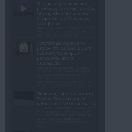
Ο Τραμπ έτρεξε πίσω από
μικρό αγόρι σε σκηνή στο Λας
Βέγκας: «Φοβήθηκα ότι θα
έπεφτε όπως ο Μπάιντεν»,
δείτε βίντεο
Μια από τις επικότερες τούμπες του Τζο
Μπάιντεν ήταν στη σκηνή εκδήλωση της
αμερικανικής Σχολής Ικάρων
Εντοπίστηκε σήραγγα 40
μέτρων στη Λιθουανία για τη
διέλευση παράνομων
μεταναστών από τη
Λευκορωσία
Λιθουανοί συνοριοφύλακες δέχθηκαν
επίθεση σε μία περίπτωση από ομάδα
μεταναστών που αντιστέκονταν στη
σύλληψή τους, οι αξιωματικοί
αναγκάστηκαν να υποχωρήσουν και οι
παράνομοι μετανάστες διέφυγαν πίσω
Πύραυλος προσέκρουσε στη
Σελήνη: Τι κρύβει η «σιγή
ιχθύος» από NASA και SpaceX;
Ο δεύτερος βαθμός του πυραύλου Falcon
9 προσέκρουσε στη Σελήνη στις 6:35
GMT, αφήνοντας πίσω του κρατήρα 18
μέτρων - η οπτική επιβεβαίωση
αναμένεται από τους δορυφόρους σε
τροχιά