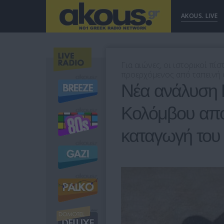
AKOUS. LIVE
Για αιώνες, οι ιστορικοί πί
προερχόμενος από ταπεινή οι
Νέα ανάλυση 
Κολόμβου αποκ
καταγωγή του