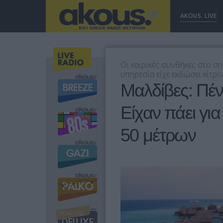
AKOUS. LIVE
Οι καιρικές συνθήκες στο σ
υπηρεσία είχε εκδώσει κίτρ
Μαλδίβες: Πέντ
Είχαν πάει γι
50 μέτρων