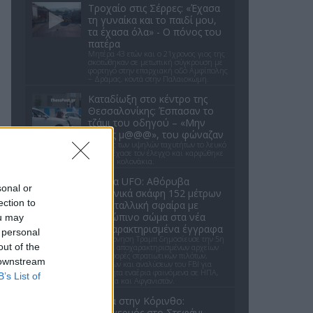
Τροχαίο στις Σέρρες: «Έχασα
τη γυναίκα και το παιδί μου,
τα έχασα όλα» - Ο πόνος του
πατέρα
Μητέρα 43 ετών και ο 21χρονος γιος της
σκοτώθηκαν σε μετωπική σύγκρουση με
φορτηγό στην επαρχιακή οδό Αμφίπολης
– Δράμας, κοντά στην Παλαιοκώμη.
Καταδίωξη στο κέντρο της
Θεσσαλονίκης: Έσπασαν το
τζάμι του οδηγού – «Μην
κάνεις μ@@@», του φώναζαν
Εξαιτίας των υψηλών ταχυτήτων το λευκό
όχημα έχασε τον έλεγχο και καρφώθηκε
πάνω σε κολονάκια.
Αρχεία UFO: Αθόρυβα
sonal or
τριγωνικά σκάφη 152 μέτρων
ection to
και μεταλλική σφαίρα με
ανθρώπινο σώμα στα νέα
ou may
αποχαρακτηρισμένα έγγραφα
 personal
Η κυβέρνηση Τραμπ δημοσίευσε την 5η
out of the
παρτίδα αποχαρακτηρισμένων αρχείων
με αναφορές στρατιωτικών πιλότων,
 downstream
μαρτύρων και αναλύσεων του FBI για
ανεξήγητα εναέρια φαινόμενα σε ΗΠΑ,
B’s List of
Βραζιλία και Αφγανιστάν.
Φωτιά στην Κόρινθο:
Συναγερμός στο Στεφάνι -