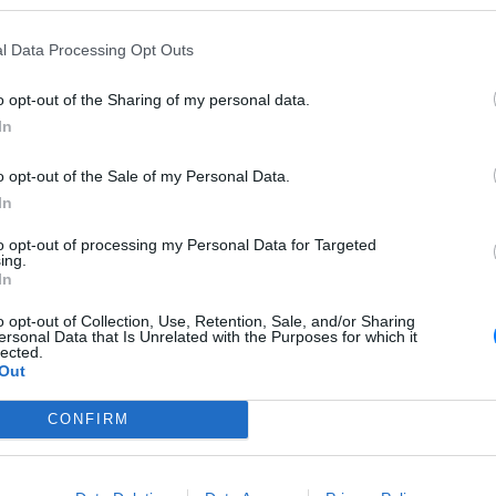
 Οι καιρικές συνθήκες στο σημείο κατάδυσης ήταν δυσμενείς
πηρεσία είχε εκδώσει κίτρινο συναγερμό για την περιοχή.
l Data Processing Opt Outs
αι από το ιταλικό υπουργείο Εξωτερικών. «Μετά από ατύχημα
, πέντε Ιταλοί έχασαν τη ζωή τους στην ατόλη Βάαβου, στις
o opt-out of the Sharing of my personal data.
ανακοίνωση. Οι πέντε πέθαναν «ενώ προσπαθούσαν να
In
θος 50 μέτρων».
o opt-out of the Sale of my Personal Data.
ερικών και η ιταλική πρεσβεία στο Κολόμπο παρακολουθούν
In
 προσοχή από την αρχική αναφορά, επικοινωνώντας με τις
 για να παράσχουν οποιαδήποτε απαραίτητη προξενική
to opt-out of processing my Personal Data for Targeted
νωση.
ing.
In
le Maldive durante un’immersione
https://t.co/mGJWpKkkEF
o opt-out of Collection, Use, Retention, Sale, and/or Sharing
ersonal Data that Is Unrelated with the Purposes for which it
lica)
May 14, 2026
lected.
Out
gr/kosmos/story/1735827/maldives-pente-italoi-touristes-nekroi-
eixan-paei-gia-katadysi-se-spilia-vathous-50-metron
CONFIRM
[ΠΗΓΗ]