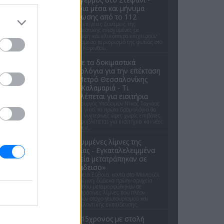
Εναέρια μέσα και μήνυμα
εκκένωσης από το 112
Ισχυρές επίγειες δυνάμεις της
Πυροσβεστικής ενισχυμένες με
αεροσκάφη και ελικόπτερα επιχειρούν
για τον άμεσο περιορισμό της φωτιάς στο
Στεφάνι Κορίνθου.
Απόψε τα δοκιμαστικά
δρομολόγια για την επέκταση
του Μετρό Θεσσαλονίκης
προς Καλαμαριά - Τι
προβλέπεται για εισιτήρια
Ο υφυπουργός Υποδομών Νίκος Ταχιάος
εξήγησε γιατί τα πρώτα δρομολόγια θα
γίνονται νυχτερινές ώρες χωρίς επιβάτες,
και τι προβλέπεται για εισιτήρια και νέες
επεκτάσεις.
Οι κρυμμένες λίμνες της
Εύβοιας - Εγκαταλελειμμένα
ορυχεία μετατράπηκαν σε
«παράδεισο»
Στη Βόρεια Εύβοια, κοντά στο Μαντούδι
και τη Λίμνη, δώδεκα πρώην ορυχεία
λευκόλιθου μεταμορφώθηκαν σε
γαλαζοπράσινες λίμνες που πλέον
αποτελούν στόχο γεωτουρισμού και
περιβαλλοντικής εκπαίδευσης.
ΗΠΑ: 15χρονος με στολή