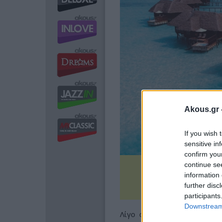
Akous.gr 
If you wish 
sensitive in
confirm you
continue se
information 
further disc
participants
Downstream 
Λίγο αργότερα εντοπίστηκα