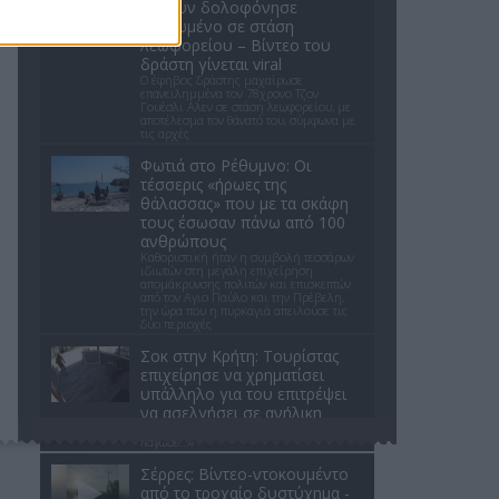
κλόουν δολοφόνησε
ηλικιωμένο σε στάση
λεωφορείου – Βίντεο του
δράστη γίνεται viral
Ο έφηβος δράστης μαχαίρωσε
επανειλημμένα τον 78χρονο Τζον
Γουέσλι Αλεν σε στάση λεωφορείου, με
αποτέλεσμα τον θάνατό του, σύμφωνα με
τις αρχές
Φωτιά στο Ρέθυμνο: Οι
τέσσερις «ήρωες της
θάλασσας» που με τα σκάφη
τους έσωσαν πάνω από 100
ανθρώπους
Καθοριστική ήταν η συμβολή τεσσάρων
ιδιωτών στη μεγάλη επιχείρηση
απομάκρυνσης πολιτών και επισκεπτών
από τον Αγιο Παύλο και την Πρέβελη,
την ώρα που η πυρκαγιά απειλούσε τις
δύο περιοχές
Σοκ στην Κρήτη: Τουρίστας
επιχείρησε να χρηματίσει
υπάλληλο για του επιτρέψει
να ασελγήσει σε ανήλικη
«Όταν κατάλαβε τι της ζητούσε,
πάγωσε...»
Σέρρες: Βίντεο-ντοκουμέντο
από το τροχαίο δυστύχημα -