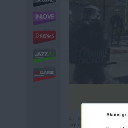
Akous.gr 
Οι άλλοι δυο με απόφαση
περιοριστικούς όρους.