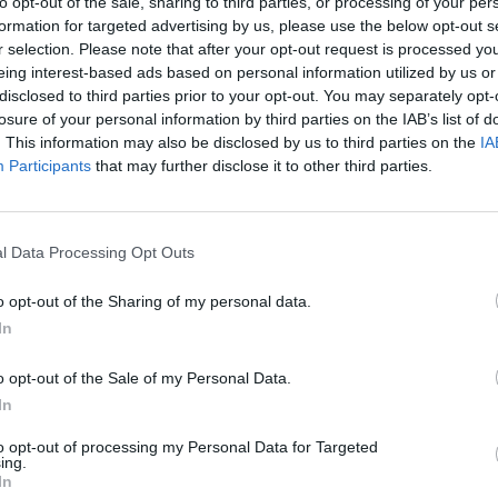
to opt-out of the sale, sharing to third parties, or processing of your per
χολής Ευελπίδων επικράτησε ένταση και έγινε χρήση χημικών
formation for targeted advertising by us, please use the below opt-out s
υς αστυνομικούς. Από νωρίς ομάδα νεαρών, βρέθηκε στα
r selection. Please note that after your opt-out request is processed y
eing interest-based ads based on personal information utilized by us or
νθήματα συμπαράστασης στους κατηγορούμενους.
disclosed to third parties prior to your opt-out. You may separately opt-
ηκαν ενώπιον της 10ης ανακρίτριας κάτω από δρακόντεια
losure of your personal information by third parties on the IAB’s list of
υ να δώσουν εξηγήσεις κατηγορούμενοι, κατά περίπτωση, για
. This information may also be disclosed by us to third parties on the
IA
κληματική οργανωση (κακούργημα), διακεκριμένες περιπτώσεις
Participants
that may further disclose it to other third parties.
γγελμα και εξακολούθηση (κακούργημα), ληστεία από κοινού
μα), διακεκριμένη περίπτωση παράνομης κατοχής πυροβόλων
κεκριμένη περίπτωση παράνομης οπλοφορίας (πολεμικά
l Data Processing Opt Outs
λπ) (κακούργημα), παράνομη οπλοφορία, παράνομη κατοχή
ναρκωτικών προς ιδιαν χρήση, βία κατά υπαλλήλων και
o opt-out of the Sharing of my personal data.
ού κυκλοφορίας.
In
 να εμπλέκονται σε τουλάχιστον 11 ληστείες με το συνολικό
όμισαν, σύμφωνα με τις αρχές , να υπερβαίνει τις 483.000
o opt-out of the Sale of my Personal Data.
In
να με πληροφορίες , απολογούμενοι δήλωσαν ότι ανήκουν
to opt-out of processing my Personal Data for Targeted
ing.
ετικά με τις 11 ληστείες που τους αποδίδονται κάποιοι εξ
In
χθηκαν να δώσουν εξηγήσεις το επόμενο χρονικό διάστημα.