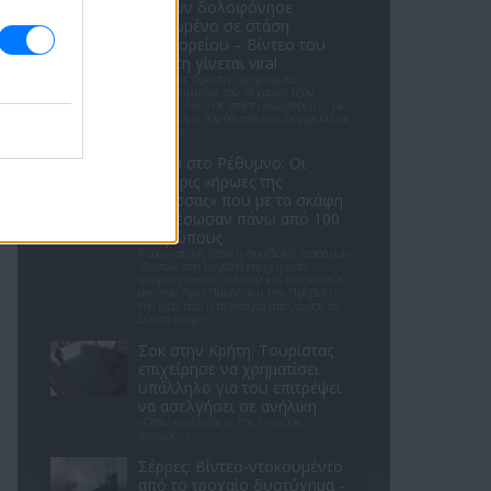
κλόουν δολοφόνησε
ηλικιωμένο σε στάση
λεωφορείου – Βίντεο του
δράστη γίνεται viral
Ο έφηβος δράστης μαχαίρωσε
επανειλημμένα τον 78χρονο Τζον
Γουέσλι Αλεν σε στάση λεωφορείου, με
αποτέλεσμα τον θάνατό του, σύμφωνα με
τις αρχές
Φωτιά στο Ρέθυμνο: Οι
τέσσερις «ήρωες της
θάλασσας» που με τα σκάφη
τους έσωσαν πάνω από 100
ανθρώπους
Καθοριστική ήταν η συμβολή τεσσάρων
ιδιωτών στη μεγάλη επιχείρηση
απομάκρυνσης πολιτών και επισκεπτών
από τον Αγιο Παύλο και την Πρέβελη,
την ώρα που η πυρκαγιά απειλούσε τις
δύο περιοχές
Σοκ στην Κρήτη: Τουρίστας
επιχείρησε να χρηματίσει
υπάλληλο για του επιτρέψει
να ασελγήσει σε ανήλικη
«Όταν κατάλαβε τι της ζητούσε,
πάγωσε...»
Σέρρες: Βίντεο-ντοκουμέντο
από το τροχαίο δυστύχημα -