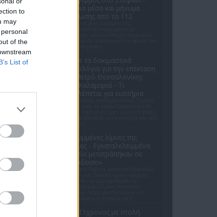
sonal or
Εναέρια μέσα και μήνυμα
ection to
εκκένωσης από το 112
ou may
Ισχυρές επίγειες δυνάμεις της
Πυροσβεστικής ενισχυμένες με
 personal
αεροσκάφη και ελικόπτερα επιχειρούν
για τον άμεσο περιορισμό της φωτιάς στο
out of the
Στεφάνι Κορίνθου.
 downstream
Απόψε τα δοκιμαστικά
B’s List of
δρομολόγια για την επέκταση
του Μετρό Θεσσαλονίκης
προς Καλαμαριά - Τι
προβλέπεται για εισιτήρια
Ο υφυπουργός Υποδομών Νίκος Ταχιάος
εξήγησε γιατί τα πρώτα δρομολόγια θα
γίνονται νυχτερινές ώρες χωρίς επιβάτες,
και τι προβλέπεται για εισιτήρια και νέες
επεκτάσεις.
Οι κρυμμένες λίμνες της
Εύβοιας - Εγκαταλελειμμένα
ορυχεία μετατράπηκαν σε
«παράδεισο»
Στη Βόρεια Εύβοια, κοντά στο Μαντούδι
και τη Λίμνη, δώδεκα πρώην ορυχεία
λευκόλιθου μεταμορφώθηκαν σε
γαλαζοπράσινες λίμνες που πλέον
αποτελούν στόχο γεωτουρισμού και
περιβαλλοντικής εκπαίδευσης.
ΗΠΑ: 15χρονος με στολή