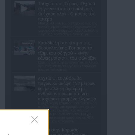
Τροχαίο στις Σέρρες: «Έχασα
τη γυναίκα και το παιδί μου,
τα έχασα όλα» - Ο πόνος του
πατέρα
Μητέρα 43 ετών και ο 21χρονος γιος της
σκοτώθηκαν σε μετωπική σύγκρουση με
φορτηγό στην επαρχιακή οδό Αμφίπολης
– Δράμας, κοντά στην Παλαιοκώμη.
Καταδίωξη στο κέντρο της
Θεσσαλονίκης: Έσπασαν το
τζάμι του οδηγού – «Μην
κάνεις μ@@@», του φώναζαν
Εξαιτίας των υψηλών ταχυτήτων το λευκό
όχημα έχασε τον έλεγχο και καρφώθηκε
πάνω σε κολονάκια.
Αρχεία UFO: Αθόρυβα
τριγωνικά σκάφη 152 μέτρων
και μεταλλική σφαίρα με
ανθρώπινο σώμα στα νέα
αποχαρακτηρισμένα έγγραφα
Η κυβέρνηση Τραμπ δημοσίευσε την 5η
παρτίδα αποχαρακτηρισμένων αρχείων
με αναφορές στρατιωτικών πιλότων,
μαρτύρων και αναλύσεων του FBI για
ανεξήγητα εναέρια φαινόμενα σε ΗΠΑ,
Βραζιλία και Αφγανιστάν.
Φωτιά στην Κόρινθο:
Συναγερμός στο Στεφάνι -