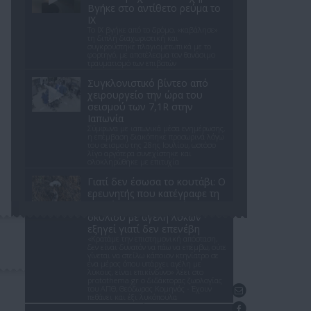
Βγήκε στο αντίθετο ρεύμα το
ΙΧ
Το ΙΧ βγήκε από το δρόμο, «καβάλησε»
τη διπλή διαχωριστική και
συγκρούστηκε πλαγιομετωπικά με το
φορτηγό, με αποτέλεσμα τον θανάσιμο
τραυματισμό των επιβατών
Συγκλονιστικό βίντεο από
χειρουργείο την ώρα του
σεισμού των 7,1R στην
Ιαπωνία
Σύμφωνα με ιαπωνικά μέσα ενημέρωσης,
η επέμβαση διακόπηκε προσωρινά λόγω
του σεισμού της 28ης Ιουλίου, ωστόσο
λίγο αργότερα συνεχίστηκε και
ολοκληρώθηκε με επιτυχία
Γιατί δεν έσωσα το κουτάβι: Ο
ερευνητής που κατέγραφε τη
συμβίωση του μικρού
σκυλιού με αγέλη λύκων
εξηγεί γιατί δεν επενέβη
«Κρατάμε την επιστημονική απόσταση,
δεν είναι δυνατόν να πάω να επέμβω, ούτε
γίνεται να στείλω κάποιον κτηνίατρο σε
ένα μέρος όπου υπάρχει αγέλη με
λύκους, είναι επικίνδυνο» λέει στο
protothema.gr ο διδάκτορας ζωολογίας
του ΑΠΘ, Θεόδωρος Κομηνός - Έχουν
Επικοινωνήστε μαζί μας
πεθάνει και έξι λυκόπουλα
Βρείτε μας στο Facebook