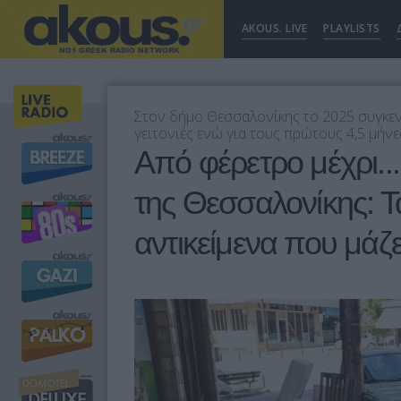
AKOUS. LIVE
PLAYLISTS
Στον δήμο Θεσσαλονίκης το 2025 συγκε
γειτονιές ενώ για τους πρώτους 4,5 μήν
Από φέρετρο μέχρι..
της Θεσσαλονίκης: Τ
αντικείμενα που μάζ