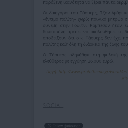
παράξενη ικανότητα να ξέρει πάντα ακριβώ
Οι δικηγόροι του Τάουερς, Τζον Αμάρι κ
«έντιμο πολίτη» χωρίς ποινικό μητρώο 
συνέβη στην Γουίτνι Ρόμπεσον ήταν έν
δικαιοσύνη πρέπει να ακολουθήσει τη δ
αποδείξουν ότι ο κ. Τάουερς δεν έχει π
πολίτης καθ’ όλη τη διάρκεια της ζωής του
Ο Τάουερς οδηγήθηκε στη φυλακή της
ελεύθερος με εγγύηση 26.000 ευρώ.
Πηγή: http://www.protothema.gr/world/arti
sti
SOCIAL