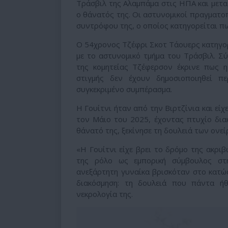
Τράσβιλ της Αλαμπάμα στις ΗΠΑ και μετα
ο θάνατός της. Οι αστυνομικοί πραγματο
συντρόφου της, ο οποίος κατηγορείται πω
Ο 54χρονος Τζέφρι Σκοτ Τάουερς κατηγορ
με το αστυνομικό τμήμα του Τράσβιλ. Σ
της κομητείας Τζέφερσον έκρινε πως η
στιγμής δεν έχουν δημοσιοποιηθεί π
συγκεκριμένο συμπέρασμα.
Η Γουίτνι ήταν από την Βιρτζίνια και εί
τον Μάιο του 2025, έχοντας πτυχίο δια
θάνατό της, ξεκίνησε τη δουλειά των ονε
«Η Γουίτνι είχε βρει το δρόμο της ακρι
της ρόλο ως εμπορική σύμβουλος στη
ανεξάρτητη γυναίκα βρισκόταν στο κατώφ
διακόσμηση: τη δουλειά που πάντα ή
νεκρολογία της.