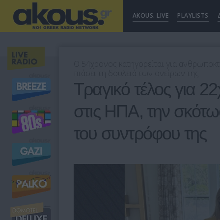
AKOUS. LIVE
PLAYLISTS
Ο 54χρονος κατηγορείται για ανθρωποκτον
πιάσει τη δουλειά των ονείρων της
Τραγικό τέλος για 2
στις ΗΠΑ, την σκότω
του συντρόφου της