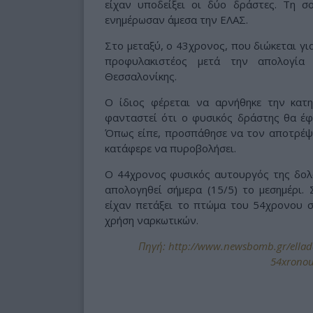
είχαν υποδείξει οι δύο δράστες. Τη 
ενημέρωσαν άμεσα την ΕΛΑΣ.
Στο μεταξύ, ο 43χρονος, που διώκεται γι
προφυλακιστέος μετά την απολογία
Θεσσαλονίκης.
Ο ίδιος φέρεται να αρνήθηκε την κατ
φανταστεί ότι ο φυσικός δράστης θα έφ
Όπως είπε, προσπάθησε να τον αποτρέψε
κατάφερε να πυροβολήσει.
Ο 44χρονος φυσικός αυτουργός της δολο
απολογηθεί σήμερα (15/5) το μεσημέρι.
είχαν πετάξει το πτώμα του 54χρονου σ
χρήση ναρκωτικών.
Πηγή: http://www.newsbomb.gr/ellada
54xronou