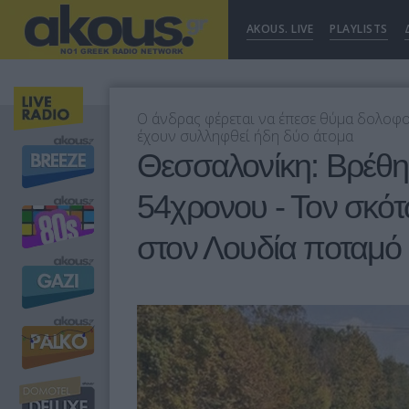
AKOUS. LIVE
PLAYLISTS
Ο άνδρας φέρεται να έπεσε θύμα δολοφο
έχουν συλληφθεί ήδη δύο άτομα
Θεσσαλονίκη: Βρέθη
54χρονου - Τον σκότ
στον Λουδία ποταμό