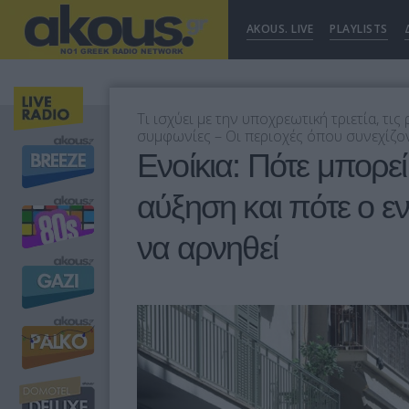
AKOUS. LIVE
PLAYLISTS
Τι ισχύει με την υποχρεωτική τριετία, τι
συμφωνίες – Οι περιοχές όπου συνεχίζοντ
Ενοίκια: Πότε μπορεί
αύξηση και πότε ο εν
να αρνηθεί