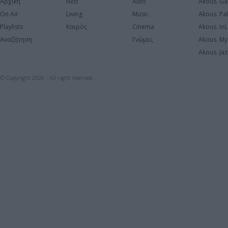
Αρχική
Νέα
Auto
Akous. Ga
On Air
Living
Music
Akous. Pa
Playlists
Καιρός
Cinema
Akous. In
Αναζήτηση
Γνώμες
Akous. My
Akous. Jaz
© Copyright 2026 - All right reserved.