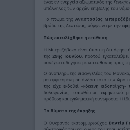
ένας εν ενεργεία αξιωματικός της
Γενικής
υπάλληλος των αρχών επιβολής του νόμο
Το πτώμα της
Αναστασίας Μπερεζόβ
βράδυ της Δευτέρας, σύμφωνα με την εφ
Πώς εκτυλίχθηκε η επίθεση
Η Μπερεζόβσκα είναι ύποπτη ότι άφησε έ
της
29ης Ιουνίου
, προτού εγκαταλείψει
συνέχεια οδηγήσει με κατεύθυνση προς τη
Ο αναπληρωτής εισαγγελέας του Μονακό
μεταμφιεσμένη σε άνδρα κατά την ώρα π
της είχε εκδοθεί «κόκκινη ειδοποίηση»
δολοφονίας, τοποθέτηση εκρηκτικού μ
πρόθεση και εγκληματική συνωμοσία. Η ίδι
Τα θύματα της έκρηξης
Ο Ουκρανός εκατομμυριούχος
Βαντίμ Γ
σύντροφός του και ο γιος του τραυματίστ