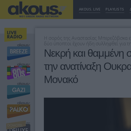
AKOUS. LIVE
PLAYLISTS
Η σορός της Αναστασίας Μπερεζόβσκα ε
δύο ύποπτοι έχουν ήδη συλληφθεί για τ
Νεκρή και θαμμένη σ
την ανατίναξη Ουκρ
Μονακό