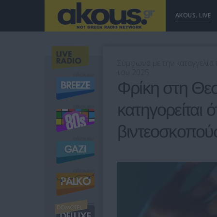
AKOUS. LIVE
Σύμφωνα με την καταγγελία π
του 2025
Φρίκη στη Θε
κατηγορείται ό
βιντεοσκοπού