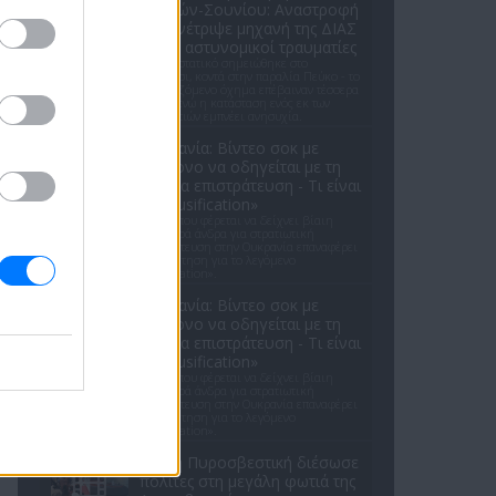
Αθηνών-Σουνίου: Αναστροφή
ΙΧ συνέτριψε μηχανή της ΔΙΑΣ
- Δύο αστυνομικοί τραυματίες
Το περιστατικό σημειώθηκε στο
Λαγονήσι, κοντά στην παραλία Πεύκο - το
ενοικιαζόμενο όχημα επέβαιναν τέσσερα
άτομα, ενώ η κατάσταση ενός εκ των
τραυματιών εμπνέει ανησυχία.
Ουκρανία: Βίντεο σοκ με
19χρονο να οδηγείται με τη
βία για επιστράτευση - Τι είναι
το «busification»
Βίντεο που φέρεται να δείχνει βίαιη
μεταφορά άνδρα για στρατιωτική
επιστράτευση στην Ουκρανία επαναφέρει
τη συζήτηση για το λεγόμενο
«busification».
Ουκρανία: Βίντεο σοκ με
19χρονο να οδηγείται με τη
βία για επιστράτευση - Τι είναι
το «busification»
Βίντεο που φέρεται να δείχνει βίαιη
μεταφορά άνδρα για στρατιωτική
επιστράτευση στην Ουκρανία επαναφέρει
τη συζήτηση για το λεγόμενο
«busification».
Πώς η Πυροσβεστική διέσωσε
πολίτες στη μεγάλη φωτιά της