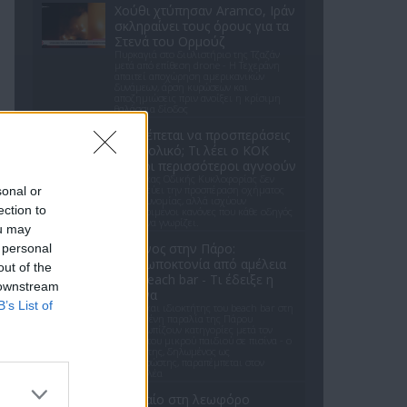
Χούθι χτύπησαν Aramco, Ιράν
σκληραίνει τους όρους για τα
Στενά του Ορμούζ
Πυρκαγιά στο διυλιστήριο της Τζαζάν
μετά από επίθεση drone - Η Τεχεράνη
απαιτεί αποχώρηση αμερικανικών
δυνάμεων, άρση κυρώσεων και
αποζημιώσεις πριν ανοίξει η κρίσιμη
θαλάσσια δίοδος
Επιτρέπεται να προσπεράσεις
περιπολικό; Τι λέει ο ΚΟΚ
που οι περισσότεροι αγνοούν
Ο Κώδικας Οδικής Κυκλοφορίας δεν
απαγορεύει την προσπέραση οχήματος
sonal or
της αστυνομίας, αλλά ισχύουν
ection to
συγκεκριμένοι κανόνες που κάθε οδηγός
πρέπει να γνωρίζει.
ou may
4χρονος στην Πάρο:
 personal
Ανθρωποκτονία από αμέλεια
out of the
στο beach bar - Τι έδειξε η
 downstream
έρευνα
B’s List of
Γονείς και ιδιοκτήτης του beach bar στη
φημισμένη παραλία της Πάρου
αντιμετωπίζουν κατηγορίες μετά τον
πνιγμό του μικρού παιδιού σε πισίνα - ο
ιδιοκτήτης, δηλωμένος ως
ναυαγοσώστης, παραπέμπεται στον
εισαγγελέα
Τροχαίο στη λεωφόρο