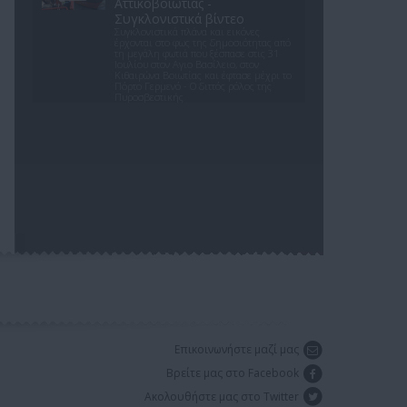
Αττικοβοιωτίας -
Συγκλονιστικά βίντεο
Συγκλονιστικά πλάνα και εικόνες
έρχονται στο φως της δημοσιότητας από
τη μεγάλη φωτιά που ξέσπασε στις 31
Ιουλίου στον Αγιο Βασίλειο, στον
Κιθαιρώνα Βοιωτίας και έφτασε μέχρι το
Πόρτο Γερμενό - Ο διττός ρόλος της
Πυροσβεστικής
Για αμύθητο συμβόλαιο του
Σαλάχ γράφουν στην
Τουρκία: Προβλέπονται έξοδα
για κομμωτήρια και... χαρτί
υγείας
Οι Τούρκοί αναφέρουν τα οικονομικά
δεδομένα της μεταγραφής του Αιγύπτιου
σταρ στην Τραμπζονσπόρ και τα νούμερα
που βγάζουν, προκαλούν ίλιγγο
Καιρός «hot – dry – windy» τις
επόμενες 48 ώρες: Αυξημένος
ο κίνδυνος φωτιάς,
συναγερμός σε 6 περιφέρειες
Το επόμενο 48ωρο, επομένως, απαιτεί
αυξημένη προσοχή, καθώς οι υψηλές
θερμοκρασίες, η ξηρασία και οι ισχυροί
άνεμοι δημιουργούν ένα περιβάλλον
Επικοινωνήστε μαζί μας
ιδιαίτερα ευνοϊκό για την ταχεία
εξάπλωση μιας πυρκαγιάς
Βρείτε μας στο Facebook
Σοκαριστικό βίντεο: Η στιγμή
Ακολουθήστε μας στο Twitter