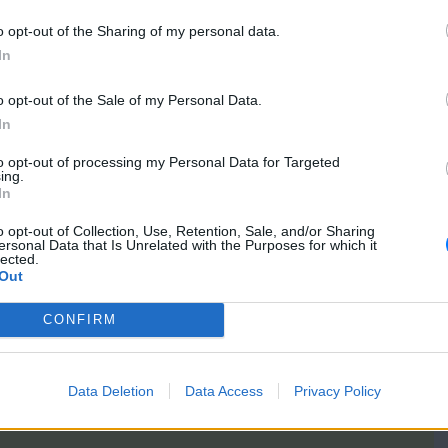
αναγκάζει τη νεαρή κοπέλα σε γενετήσιες πράξεις, χωρίς τη
τας μάλιστα τις πράξεις αυτές.
o opt-out of the Sharing of my personal data.
In
 το σπίτι του ανήλικου κατασχέθηκαν ψηφιακά μέσα τα οποία
ακά από εξειδικευμένο προσωπικό της Υποδιεύθυνσης
o opt-out of the Sale of my Personal Data.
Βορείου Ελλάδος.
In
 καταγγελίας για βιασμό που έκανε η ανήλικη, οι αστυνομικοί
to opt-out of processing my Personal Data for Targeted
ίας Ανηλίκων σχημάτισαν σχετική δικογραφία σε βάρος του
ing.
δικογραφία θα υποβληθεί στον αρμόδιο Εισαγγελέα.
In
.gr/ellada/story/1748018/thessaloniki-14xronos-katigoreitai-oti-
o opt-out of Collection, Use, Retention, Sale, and/or Sharing
ersonal Data that Is Unrelated with the Purposes for which it
viase-15xroni-kai-vinteoskopoyse-tin-praksi-tou
lected.
Out
[ΠΗΓΗ]
CONFIRM
Data Deletion
Data Access
Privacy Policy