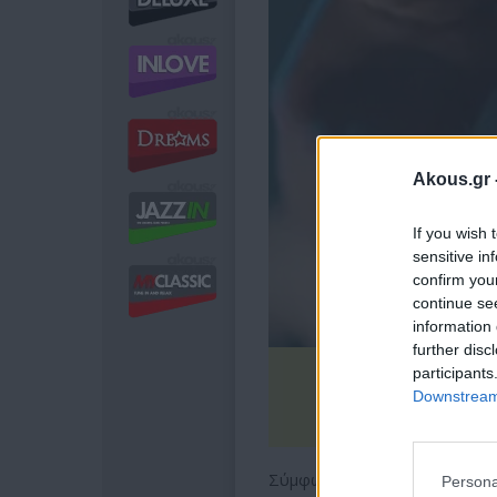
Akous.gr 
If you wish 
sensitive in
confirm you
continue se
information 
further disc
participants
Downstream 
Σύμφωνα με την καταγγελία π
Persona