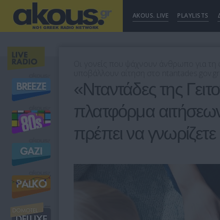
AKOUS. LIVE
PLAYLISTS
Οι γονείς που ψάχνουν άνθρωπο για τη
υποβάλλουν αίτηση στο ntantades.gov.gr
«Νταντάδες της Γειτο
πλατφόρμα αιτήσεων γ
πρέπει να γνωρίζετε