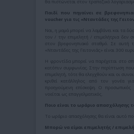
θα πιστώνεται στον τραπεζικό λογαριασμ
Παιδί που πηγαίνει σε βρεφονηπιακ
voucher για τις «Νταντάδες της Γειτον
Ναι, η μαμά μπορεί να λαμβάνει και τα δ
τον / την επιμελητή / επιμελήτρια δεν 
στον βρεφονηπιακό σταθμό. Σε αυτή τ
«Νταντάδες της Γειτονιάς» είναι 300 ευρώ
Η φροντίδα μπορεί να παρέχεται στο σπί
κατόπιν συμφωνίας. Στην περίπτωση που 
επιμελητή, τότε θα ελεγχθούν και οι συνο
κριθεί κατάλληλος από τον γονέα γι
προηγούμενη επίσκεψη. Ο προσωπικός 
νοείται ως επαγγελματικός.
Ποιο είναι το ωράριο απασχόλησης το
Το ωράριο απασχόλησης θα είναι αυτό πο
Μπορώ να είμαι επιμελητής / επιμελή