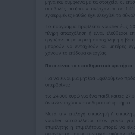
μήνα και σύμφωνα με τα στοιχεία, οι επισ
υποβολές αιτήσεων ανέρχονται σε 1.419
εγκεκριμένες καθώς έχει ελεγχθεί το σύνο
Το πρόγραμμα προβλέπει voucher έως 50
πλήρη απασχόληση ή είναι ελεύθεροι επ
εργάζονται με μερική απασχόληση ή βρί
μπορούν να ενταχθούν και μητέρες εγ
χάνουν το επίδομα ανεργίας.
Ποια είναι τα εισοδηματικά κριτήρια
Για να είναι μία μητέρα ωφελούμενο πρόσ
υπερβαίνει:
τις 24.000 ευρώ για ένα παιδί καιτις 27.
άνω δεν ισχύουν εισοδηματικά κριτήρια.
Μετά την επιλογή επιμελητή ή επιμελή
voucher καταβάλλεται στον γονέα γι
επιμελητής ή επιμελήτρια μπορεί να εί
οικογένειας, όπως η γιαγιά, εφόσον πλ