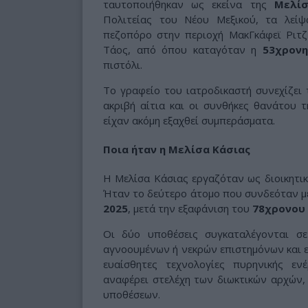
ταυτοποιήθηκαν ως εκείνα της
Μελίσ
Πολιτείας του Νέου Μεξικού, τα λεί
πεζοπόρο στην περιοχή ΜακΓκάφεϊ Ριτ
Τάος, από όπου καταγόταν η
53χρονη
πιστόλι.
Το γραφείο του ιατροδικαστή συνεχίζει 
ακριβή αίτια και οι συνθήκες θανάτου 
είχαν ακόμη εξαχθεί συμπεράσματα.
Ποια ήταν η Μελίσα Κάσιας
Η Μελίσα Κάσιας εργαζόταν ως διοικητι
Ήταν το δεύτερο άτομο που συνδεόταν με
2025
, μετά την εξαφάνιση του
78χρονου 
Οι δύο υποθέσεις συγκαταλέγονται σ
αγνοουμένων ή νεκρών επιστημόνων και 
ευαίσθητες τεχνολογίες πυρηνικής εν
αναφέρει στελέχη των διωκτικών αρχών
υποθέσεων.