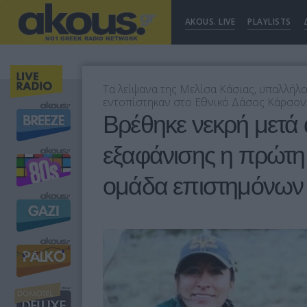
AKOUS. LIVE
PLAYLISTS
Τα λείψανα της Μελίσα Κάσιας, υπαλλήλ
εντοπίστηκαν στο Εθνικό Δάσος Κάρσον
Βρέθηκε νεκρή μετά
εξαφάνισης η πρώτη
ομάδα επιστημόνων