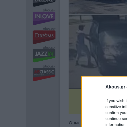
Akous.gr 
If you wish 
sensitive in
confirm you
continue se
Όπως φαίνεται στο βίντε
information 