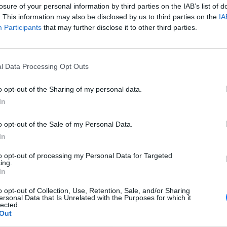
 τις κρατούσαν ερμητικά κλειστές, καταδικάζοντας τους
losure of your personal information by third parties on the IAB’s list of
ανοί.
. This information may also be disclosed by us to third parties on the
IA
Participants
that may further disclose it to other third parties.
ενζινάδικο της
Καλάβριας
, και οι
τέσσερις
άνθρωποι που
α ενός ακήρυχτου πολέμου μεταξύ μεταναστών για το ποιος
 ποιος θα καταλάβει τα ακίνητα κοντά σε αυτά.
l Data Processing Opt Outs
o opt-out of the Sharing of my personal data.
ρχές
, η επίθεση αυτή ήταν η
14η
στη σειρά εμπρησμών σε
In
υ μετέφεραν μετανάστες για να εργαστούν στα χωράφια της
o opt-out of the Sale of my Personal Data.
In
να ευρύτερο κλίμα βίας που έχει αναπτυχθεί στην περιοχή,
αξύ μεταναστευτικών ομάδων για εργασία και στέγαση
to opt-out of processing my Personal Data for Targeted
ματηρές διαστάσεις.
ing.
In
accianti pakistani bruciati vivi in un minivan ad Amendolara
bloccate dall’esterno, benzina versata e fuoco appiccato.
o opt-out of Collection, Use, Retention, Sale, and/or Sharing
ersonal Data that Is Unrelated with the Purposes for which it
o. L’ennesima tragedia nel mondo dello sfruttamento del
lected.
i migranti.
pic.twitter.com/bZQQuvTBq6
Out