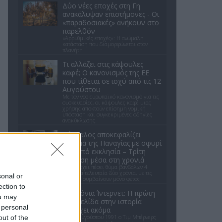
Δύο νέες εποχές στη Γη
ανακάλυψαν επιστήμονες - Oι
«παραδοσιακές» ανήκουν στο
παρελθόν
«Αρρυθμικές εποχές»: Η ανώμαλη
κατάσταση που διαμορφώνεται στον
πλανήτη
Τι αλλάζει στις κάψουλες
καφέ; Ο κανονισμός της ΕΕ
που τίθεται σε ισχύ από τις 12
Αυγούστου
Με τον νέο ευρωπαϊκό κανονισμό για τις
συσκευασίες, οι κάψουλες καφέ μιας
χρήσης αποκτούν επίσημη νομική
υπόσταση και συγκεκριμένες οδηγίες
ανακύκλωσης.
Βάνδαλος αποκεφαλίζει
άγαλμα της Παναγίας με σφυρί
έξω από εκκλησία – Τρίτη
επίθεση μέσα στη χρονιά
Ο ναός έχει πέσει θύμα βανδάλων 4
φορές τα τελευταία δύο χρόνια, με τις
sonal or
τρεις να συμβαίνουν μόνο φέτος
ection to
35 χρόνια Ίντερνετ: Η πρώτη
ou may
ιστοσελίδα στην ιστορία
 personal
υπάρχει ακόμα
Στις 6 Αυγούστου 1991 ο Τιμ Μπέρνερς
out of the