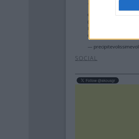
— precipitevolissimev
Orrore in Calabria: 4 br
(Cosenza). Le portiere 
Due fermati per omicidi
caporalato tra lavorator
— precipitevolissimev
SOCIAL