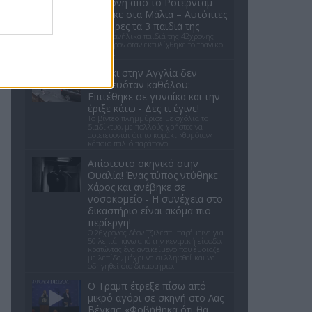
42χρονη από το Ρότερνταμ
πνίγηκε στα Μάλια – Αυτόπτες
μάρτυρες τα 3 παιδιά της
Τα τρία ανήλικα παιδιά της 42χρονης
ήταν παρόν όταν εκτυλίχθηκε το τραγικό
συμβάν.
Kοράκι στην Αγγλία δεν
αστειευόταν καθόλου:
Επιτέθηκε σε γυναίκα και την
έριξε κάτω - Δες τι έγινε!
Το βίντεο πλημμύρισε με σχόλια το
διαδίκτυο, με πολλούς χρήστες να
αστειεύονται ότι το κοράκι «θυμόταν»
κάποιο παλιό παράπονο
Απίστευτο σκηνικό στην
Ουαλία! Ένας τύπος ντύθηκε
Χάρος και ανέβηκε σε
νοσοκομείο - H συνέχεια στο
δικαστήριο είναι ακόμα πιο
περίεργη!
Ο 26χρονος Λέον Τζιλέσπι παρέμεινε για
50 λεπτά πάνω από την κεντρική είσοδο,
κρατώντας ένα αντικείμενο που έμοιαζε
με λεπίδα, μέχρι να συλληφθεί και να
οδηγηθεί στο δικαστήριο.
Ο Τραμπ έτρεξε πίσω από
μικρό αγόρι σε σκηνή στο Λας
Βέγκας: «Φοβήθηκα ότι θα