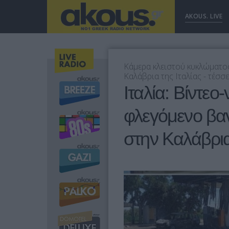
AKOUS. LIVE
Κάμερα κλειστού κυκλώματος 
Καλάβρια της Ιταλίας - τέσσε
Ιταλία: Βίντεο
φλεγόμενο βαν
στην Καλάβρι