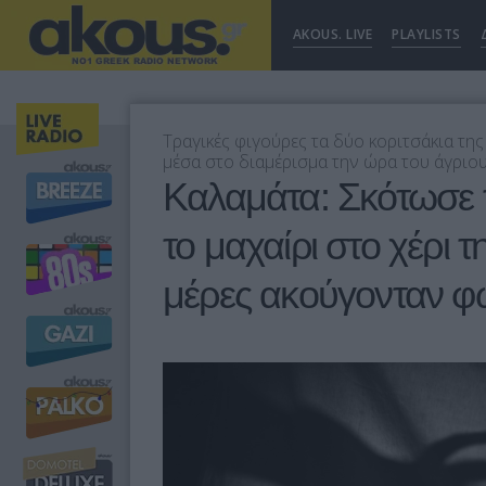
AKOUS. LIVE
PLAYLISTS
Τραγικές φιγούρες τα δύο κοριτσάκια της
μέσα στο διαμέρισμα την ώρα του άγριο
Καλαμάτα: Σκότωσε τ
το μαχαίρι στο χέρι τ
μέρες ακούγονταν φω