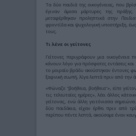
Τα δύο παιδιά της οικογένειας, που βρί
έγιναν άμεσα μάρτυρες της πράξης.
μεταφέρθηκαν προληπτικά στην
Παιδια
φροντίδα και ψυχολογική υποστήριξη, έω
τους.
Τι λένε οι γείτονες
Γείτονες περιγράφουν μια οικογένεια π
κάνουν λόγο για πρόσφατες εντάσεις και
το μοιραίο βράδυ ακούστηκαν έντονες φων
ξαφνική σιωπή, λίγα λεπτά πριν από την 
«Φώναζε "βοήθεια, βοήθεια"», είπε γείτ
τις τελευταίες ημέρες», λέει άλλος κάτοι
γείτονας, ενώ άλλη γειτόνισσα σημειώνει
δύο παιδάκια, είχαν έρθει πριν από τρ
περίπου πέντε λεπτά, ακούσαμε έναν καυγά