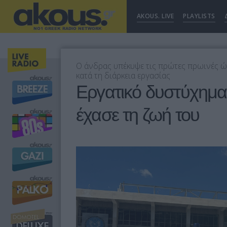
AKOUS. LIVE
PLAYLISTS
Ο άνδρας υπέκυψε τις πρώτες πρωινές ώρ
κατά τη διάρκεια εργασίας
Εργατικό δυστύχημα
έχασε τη ζωή του