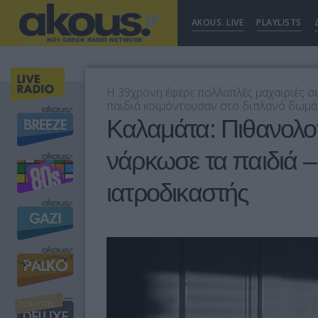
AKOUS. LIVE
PLAYLISTS
Η 39χρονη έφερε πολλαπλές μαχαιριές σε
παιδιά κοιμόντουσαν στο διπλανό δωμάτ
Καλαμάτα: Πιθανολογ
νάρκωσε τα παιδιά –
ιατροδικαστής