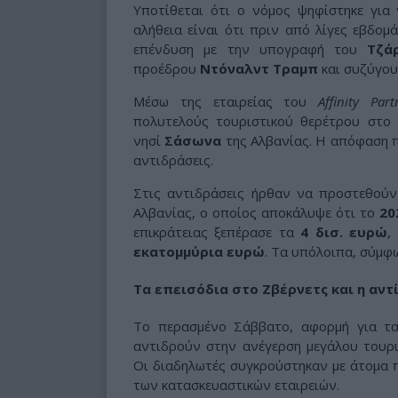
Υποτίθεται ότι ο νόμος ψηφίστηκε για
αλήθεια είναι ότι πριν από λίγες εβδομά
επένδυση με την υπογραφή του
Τζά
προέδρου
Ντόναλντ Τραμπ
και συζύγου
Μέσω της εταιρείας του
Affinity Part
πολυτελούς τουριστικού θερέτρου στο
νησί
Σάσωνα
της Αλβανίας. Η απόφαση 
αντιδράσεις.
Στις αντιδράσεις ήρθαν να προστεθούν 
Αλβανίας, ο οποίος αποκάλυψε ότι το
20
επικράτειας ξεπέρασε τα
4 δισ. ευρώ
,
εκατομμύρια ευρώ
. Τα υπόλοιπα, σύμφω
Τα επεισόδια στο Ζβέρνετς και η αντ
Το περασμένο Σάββατο, αφορμή για τα
αντιδρούν στην ανέγερση μεγάλου τουρ
Οι διαδηλωτές συγκρούστηκαν με άτομα π
των κατασκευαστικών εταιρειών.