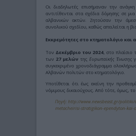
Οι διαδηλωτές επισήμαναν την ανάγκη
αντιτίθενται στα σχέδια δόμησης σε μια
αλβανικών ακτών. Ζητούσαν την άμε
συνολικού σχεδίου, καθώς απειλείται η β
Εκκρεμότητες στο κτηματολόγιο και 
Τον
Δεκέμβριο του 2024
, στο πλαίσιο
των
27 μελών
της
Ευρωπαϊκής Ένωσης
γ
συγκεκριμένο χρονοδιάγραμμα ολοκλήρω
Αλβανών πολιτών στο κτηματολόγιο.
Υποτίθεται ότι έως εκείνη την προθεσμ
νόμιμους δικαιούχους. Από τότε, όμως, το
Πηγή: http://www.newsbeast.gr/politiki/
metacheirisi-stratigikon-ependyton-kai