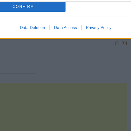
 επαληθευτεί από ανεξάρτητη πηγή, ωστόσο η αστυνομική
CONFIRM
τγκόμερι, επιφυλάχθηκε για απαντήσεις.
gr/kosmos/story/1740074/sourealistiko-vinteo-gigantas-ypoptos-
Data Deletion
Data Access
Privacy Policy
syllamvanetai-kai-tou-peftoun-ta-pantelonia
[ΠΗΓΗ]