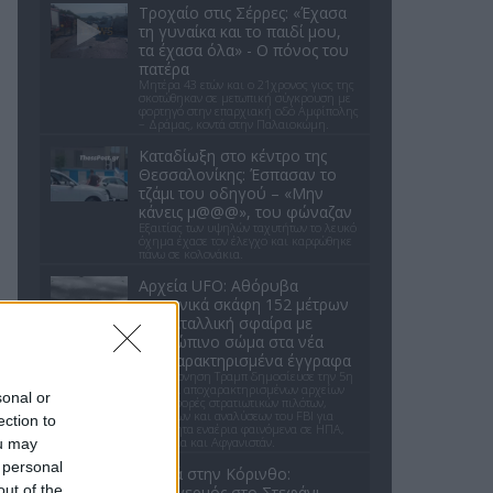
Τροχαίο στις Σέρρες: «Έχασα
τη γυναίκα και το παιδί μου,
τα έχασα όλα» - Ο πόνος του
πατέρα
Μητέρα 43 ετών και ο 21χρονος γιος της
σκοτώθηκαν σε μετωπική σύγκρουση με
φορτηγό στην επαρχιακή οδό Αμφίπολης
– Δράμας, κοντά στην Παλαιοκώμη.
Καταδίωξη στο κέντρο της
Θεσσαλονίκης: Έσπασαν το
τζάμι του οδηγού – «Μην
κάνεις μ@@@», του φώναζαν
Εξαιτίας των υψηλών ταχυτήτων το λευκό
όχημα έχασε τον έλεγχο και καρφώθηκε
πάνω σε κολονάκια.
Αρχεία UFO: Αθόρυβα
τριγωνικά σκάφη 152 μέτρων
και μεταλλική σφαίρα με
ανθρώπινο σώμα στα νέα
αποχαρακτηρισμένα έγγραφα
Η κυβέρνηση Τραμπ δημοσίευσε την 5η
παρτίδα αποχαρακτηρισμένων αρχείων
sonal or
με αναφορές στρατιωτικών πιλότων,
μαρτύρων και αναλύσεων του FBI για
ection to
ανεξήγητα εναέρια φαινόμενα σε ΗΠΑ,
Βραζιλία και Αφγανιστάν.
ou may
 personal
Φωτιά στην Κόρινθο:
out of the
Συναγερμός στο Στεφάνι -