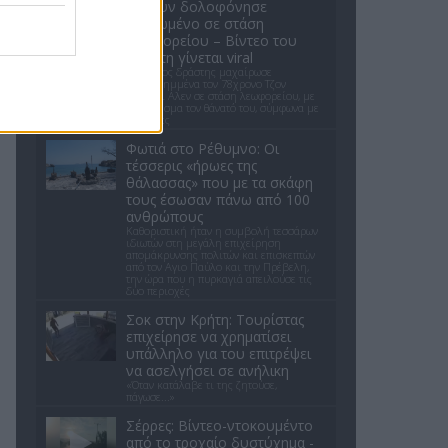
κλόουν δολοφόνησε
ηλικιωμένο σε στάση
λεωφορείου – Βίντεο του
δράστη γίνεται viral
Ο έφηβος δράστης μαχαίρωσε
επανειλημμένα τον 78χρονο Τζον
Γουέσλι Αλεν σε στάση λεωφορείου, με
αποτέλεσμα τον θάνατό του, σύμφωνα με
τις αρχές
Φωτιά στο Ρέθυμνο: Οι
τέσσερις «ήρωες της
θάλασσας» που με τα σκάφη
τους έσωσαν πάνω από 100
ανθρώπους
Καθοριστική ήταν η συμβολή τεσσάρων
ιδιωτών στη μεγάλη επιχείρηση
απομάκρυνσης πολιτών και επισκεπτών
από τον Αγιο Παύλο και την Πρέβελη,
την ώρα που η πυρκαγιά απειλούσε τις
δύο περιοχές
Σοκ στην Κρήτη: Τουρίστας
επιχείρησε να χρηματίσει
υπάλληλο για του επιτρέψει
να ασελγήσει σε ανήλικη
«Όταν κατάλαβε τι της ζητούσε,
πάγωσε...»
Σέρρες: Βίντεο-ντοκουμέντο
από το τροχαίο δυστύχημα -