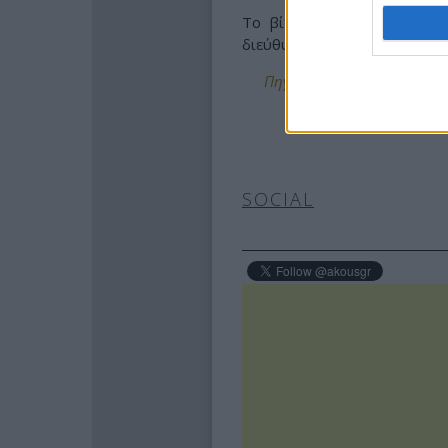
Το βίντεο δεν έχει ακόμη
διεύθυνση της Κομητείας Μον
Πηγή: http://www.newsbomb.
SOCIAL