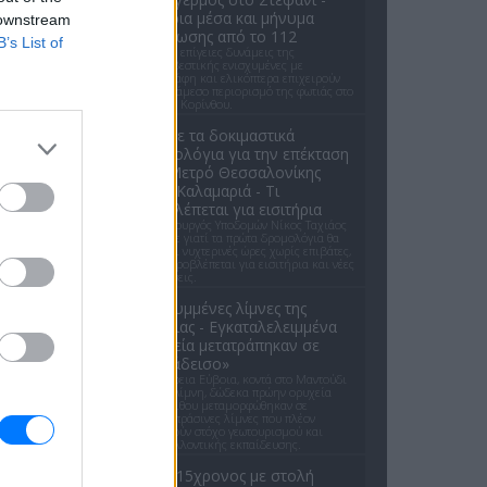
Εναέρια μέσα και μήνυμα
 downstream
εκκένωσης από το 112
B’s List of
Ισχυρές επίγειες δυνάμεις της
Πυροσβεστικής ενισχυμένες με
αεροσκάφη και ελικόπτερα επιχειρούν
για τον άμεσο περιορισμό της φωτιάς στο
Στεφάνι Κορίνθου.
Απόψε τα δοκιμαστικά
δρομολόγια για την επέκταση
του Μετρό Θεσσαλονίκης
προς Καλαμαριά - Τι
προβλέπεται για εισιτήρια
Ο υφυπουργός Υποδομών Νίκος Ταχιάος
εξήγησε γιατί τα πρώτα δρομολόγια θα
γίνονται νυχτερινές ώρες χωρίς επιβάτες,
και τι προβλέπεται για εισιτήρια και νέες
επεκτάσεις.
Οι κρυμμένες λίμνες της
Εύβοιας - Εγκαταλελειμμένα
ορυχεία μετατράπηκαν σε
«παράδεισο»
Στη Βόρεια Εύβοια, κοντά στο Μαντούδι
και τη Λίμνη, δώδεκα πρώην ορυχεία
λευκόλιθου μεταμορφώθηκαν σε
γαλαζοπράσινες λίμνες που πλέον
αποτελούν στόχο γεωτουρισμού και
περιβαλλοντικής εκπαίδευσης.
ΗΠΑ: 15χρονος με στολή