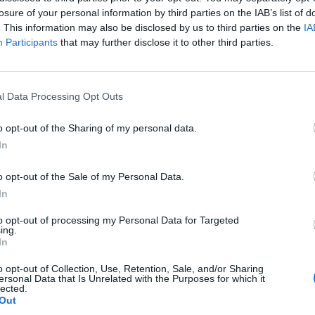
τέκεται σε πολλούς αστυνομικούς.
losure of your personal information by third parties on the IAB’s list of
. This information may also be disclosed by us to third parties on the
IA
ι το εσώρουχο του άγνωστου υπόπτου πέφτουν, αφήνοντάς
Participants
that may further disclose it to other third parties.
τω.
ο οποίο γυρίζεται η απίθανη σκηνή περνάει, ο ημίγυμνος
ι ακίνητος δίπλα σε ένα περιπολικό, ενώ μια αστυνομικίνα
l Data Processing Opt Outs
να με πληροφορίες, το βίντεο γυρίστηκε στο προάστιο
 στην κομητεία Μοντγκόμερι, βορειοδυτικά της Ουάσιγκτον.
o opt-out of the Sharing of my personal data.
d, a swarm of cops in Montgomery County was filmed
In
an described online as being ‘built like Hagrid from Harry
o opt-out of the Sale of my Personal Data.
In
s that? Our guess it’s The Prisoner of Asskaban
#Hagrid
to opt-out of processing my Personal Data for Targeted
n
pic.twitter.com/nYOhA5Xyex
ing.
In
amondFeedX)
June 2, 2026
o opt-out of Collection, Use, Retention, Sale, and/or Sharing
 στο διαδίκτυο πολλοί συνέκριναν αμέσως τον ύποπτο με τον
ersonal Data that Is Unrelated with the Purposes for which it
ό το «Χάρι Πότερ», τον οποίο υποδύθηκε στις ταινίες ο
lected.
Out
ιός Ρόμπι Κόλτρειν.