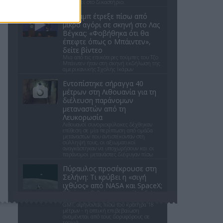
οδηγηθεί στο δικαστήριο.
Ο Τραμπ έτρεξε πίσω από
μικρό αγόρι σε σκηνή στο Λας
Βέγκας: «Φοβήθηκα ότι θα
έπεφτε όπως ο Μπάιντεν»,
δείτε βίντεο
Μια από τις επικότερες τούμπες του Τζο
Μπάιντεν ήταν στη σκηνή εκδήλωση της
αμερικανικής Σχολής Ικάρων
Εντοπίστηκε σήραγγα 40
μέτρων στη Λιθουανία για τη
διέλευση παράνομων
μεταναστών από τη
Λευκορωσία
Λιθουανοί συνοριοφύλακες δέχθηκαν
επίθεση σε μία περίπτωση από ομάδα
μεταναστών που αντιστέκονταν στη
σύλληψή τους, οι αξιωματικοί
αναγκάστηκαν να υποχωρήσουν και οι
παράνομοι μετανάστες διέφυγαν πίσω
Πύραυλος προσέκρουσε στη
Σελήνη: Τι κρύβει η «σιγή
ιχθύος» από NASA και SpaceX;
Ο δεύτερος βαθμός του πυραύλου Falcon
9 προσέκρουσε στη Σελήνη στις 6:35
GMT, αφήνοντας πίσω του κρατήρα 18
μέτρων - η οπτική επιβεβαίωση
αναμένεται από τους δορυφόρους σε
τροχιά