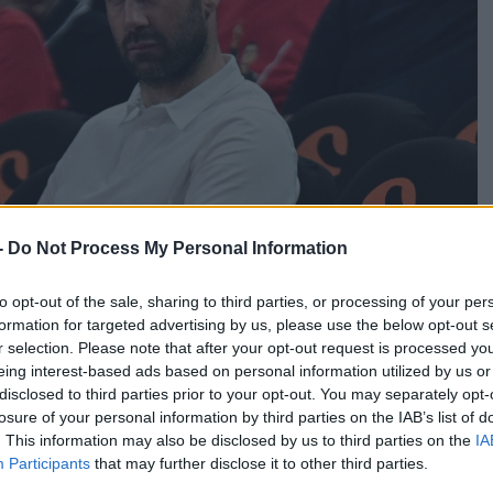
-
Do Not Process My Personal Information
to opt-out of the sale, sharing to third parties, or processing of your per
formation for targeted advertising by us, please use the below opt-out s
r selection. Please note that after your opt-out request is processed y
eing interest-based ads based on personal information utilized by us or
disclosed to third parties prior to your opt-out. You may separately opt-
losure of your personal information by third parties on the IAB’s list of
. This information may also be disclosed by us to third parties on the
IA
ό τις μεγαλύτερες στο ευρωπαϊκό μπάσκετ, καθώς οι
Participants
that may further disclose it to other third parties.
ον Βασίλη Σπανούλη, ένα από τα πιο «καυτά» ονόματα της