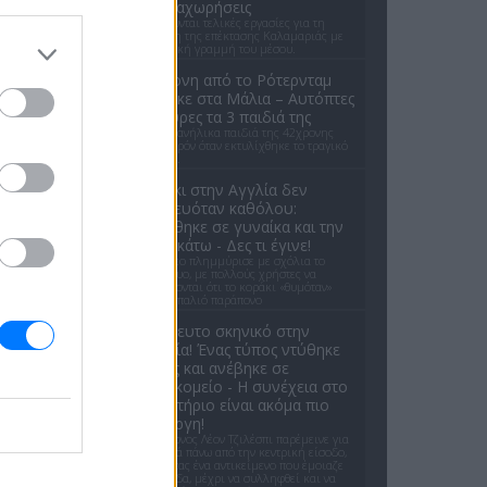
τις αναχωρήσεις
Εκτελούνται τελικές εργασίες για τη
σύνδεση της επέκτασης Καλαμαριάς με
τη βασική γραμμή του μέσου.
42χρονη από το Ρότερνταμ
πνίγηκε στα Μάλια – Αυτόπτες
μάρτυρες τα 3 παιδιά της
Τα τρία ανήλικα παιδιά της 42χρονης
ήταν παρόν όταν εκτυλίχθηκε το τραγικό
συμβάν.
Kοράκι στην Αγγλία δεν
αστειευόταν καθόλου:
Επιτέθηκε σε γυναίκα και την
έριξε κάτω - Δες τι έγινε!
Το βίντεο πλημμύρισε με σχόλια το
διαδίκτυο, με πολλούς χρήστες να
αστειεύονται ότι το κοράκι «θυμόταν»
κάποιο παλιό παράπονο
Απίστευτο σκηνικό στην
Ουαλία! Ένας τύπος ντύθηκε
Χάρος και ανέβηκε σε
νοσοκομείο - H συνέχεια στο
δικαστήριο είναι ακόμα πιο
περίεργη!
Ο 26χρονος Λέον Τζιλέσπι παρέμεινε για
50 λεπτά πάνω από την κεντρική είσοδο,
κρατώντας ένα αντικείμενο που έμοιαζε
με λεπίδα, μέχρι να συλληφθεί και να