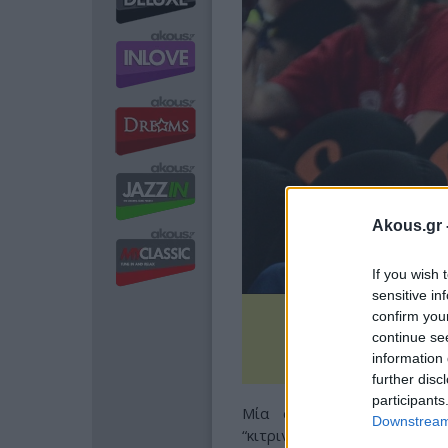
Akous.gr 
If you wish 
sensitive in
confirm you
continue se
information 
further disc
participants
Μία σπουδαία κίνηση, απ
Downstream 
“κιτρινόμαυροι” έπεισαν τ