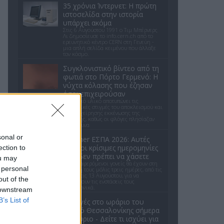
35 χρόνια Ίντερνετ: Η πρώτη
ιστοσελίδα στην ιστορία
υπάρχει ακόμα
Στις 6 Αυγούστου 1991 ο Τιμ Μπέρνερς
Λι δημοσίευσε το info.cern.ch από το
ερευνητικό κέντρο CERN στη Γενεύη -
μια απλή σελίδα κειμένου που άλλαξε
τον κόσμο.
Συγκλονιστικό βίντεο από τη
φωτιά στο Πόρτο Γερμενό: Η
νύχτα κόλασης που έζησαν
όσοι επιχειρούσαν
Το οπτικό υλικό αποτυπώνει τις
δραματικές στιγμές του αποκλεισμού και
της επιχείρησης εκκένωσης της
περιοχής, καθώς οι φλόγες πλησίαζαν
επικίνδυνα
sonal or
Voucher ΕΣΠΑ 2026: Αυτές
είναι οι κρίσιμες ημερομηνίες
ection to
που δεν πρέπει να χάσετε
ou may
Οι ενδιαφερόμενοι γονείς θα έχουν στη
 personal
διάθεσή τους μόλις τρεις ημέρες, από τις
11 έως τις 13 Αυγούστου, για να
out of the
υποβάλουν τις ενστάσεις τους
ηλεκτρονικά.
 downstream
B’s List of
Αλλαγές στο ωράριο του
Μετρό Θεσσαλονίκης σήμερα
και αύριο - Δείτε τι ισχύει για