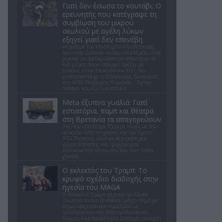
Γιατί δεν έσωσα το κουτάβι: Ο
ερευνητής που κατέγραφε τη
συμβίωση του μικρού
σκυλιού με αγέλη λύκων
εξηγεί γιατί δεν επενέβη
«Κρατάμε την επιστημονική απόσταση,
δεν είναι δυνατόν να πάω να επέμβω, ούτε
γίνεται να στείλω κάποιον κτηνίατρο σε
ένα μέρος όπου υπάρχει αγέλη με
λύκους, είναι επικίνδυνο» λέει στο
protothema.gr ο διδάκτορας ζωολογίας
του ΑΠΘ, Θεόδωρος Κομηνός - Έχουν
πεθάνει και έξι λυκόπουλα
Meta έξυπνα γυαλιά: Γιατί
εστιατόρια, παμπ και θέατρα
στη Βρετανία τα απαγορεύουν
Από τον εστιάτορα Τζέρεμι Κινγκ ως την
αλυσίδα Wetherspoons και τον όμιλο
ATG Theatres, ολοένα περισσότεροι
χώροι εστίασης και ψυχαγωγίας
κλείνουν την πόρτα στα Ray-Ban Meta
glasses.
Ο εκλεκτός του Τραμπ: Το
κρυφό σχέδιο διαδοχής στην
ηγεσία του MAGA
Ο Ντόναλντ Τραμπ φέρεται να έδωσε
ιδιωτικά το πιο ξεκάθαρο μέχρι σήμερα
σήμα υπέρ του αντιπροέδρου ως
διαδόχου του στο Ρεπουμπλικανικό
Κόμμα, ενώ παράλληλα διατηρεί ανοιχτή