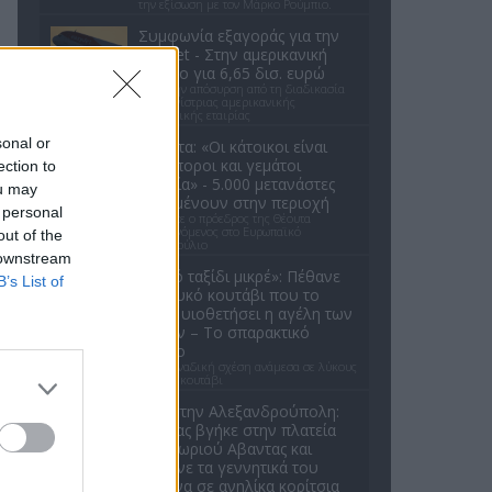
την εξίσωση με τον Μάρκο Ρούμπιο.
Συμφωνία εξαγοράς για την
EasyJet - Στην αμερικανική
Appolo για 6,65 δισ. ευρώ
Μετά την απόσυρση από τη διαδικασία
ανταγωνίστριας αμερικανικής
επενδυτικής εταιρίας
sonal or
Θέουτα: «Οι κάτοικοι είναι
ανήμποροι και γεμάτοι
ection to
αγωνία» - 5.000 μετανάστες
ou may
παραμένουν στην περιοχή
 personal
Όσα είπε ο πρόεδρος της Θέουτα
απευθυνόμενος στο Ευρωπαϊκό
out of the
Κοινοβούλιο
 downstream
«Καλό ταξίδι μικρέ»: Πέθανε
B’s List of
το λευκό κουτάβι που το
είχαν υιοθετήσει η αγέλη των
λύκων – Το σπαρακτικό
βίντεο
Μια μοναδική σχέση ανάμεσα σε λύκους
και ένα κουτάβι
Σοκ στην Αλεξανδρούπολη:
Ανδρας βγήκε στην πλατεία
του χωριού Αβαντας και
έδειχνε τα γεννητικά του
όργανα σε ανηλίκα κορίτσια