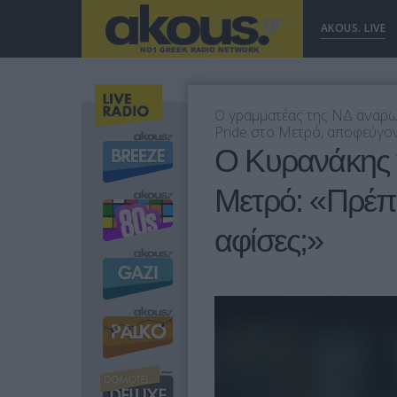
AKOUS. LIVE
Ο γραμματέας της ΝΔ αναρωτ
Pride στο Μετρό, αποφεύγον
Ο Κυρανάκης γ
Μετρό: «Πρέπε
αφίσες;»