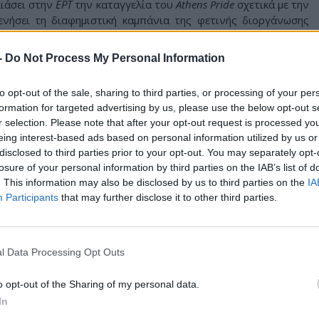
λιάσει στην
ΕΡΤ
την καταγγελία του
Athens Pride
σχετικά με την
νήσει τη διαφημιστική καμπάνια της φετινής διοργάνωσης
ης Αθήνας. Η απάντησή του, ωστόσο, ήταν μάλλον ερώτηση.
-
Do Not Process My Personal Information
ντευξής του, η δημοσιογράφος
Κατερίνα Δούκα
τον ρώτησε:
κύριακο ότι η ΣΤΑΣΥ δεν στήριξε φέτος το Pride, όπως είχε
ιές. Έχετε κάποιο σχόλιο;». Ο Κυρανάκης αντέτεινε αμέσως:
to opt-out of the sale, sharing to third parties, or processing of your per
formation for targeted advertising by us, please use the below opt-out s
χρέωση να το κάνει;».
r selection. Please note that after your opt-out request is processed y
eing interest-based ads based on personal information utilized by us or
μπουν αφίσες στο Μετρό;»
disclosed to third parties prior to your opt-out. You may separately opt-
losure of your personal information by third parties on the IAB’s list of
νθύμισαν ότι η ΣΤΑΣΥ το έκανε κανονικά τις προηγούμενες
. This information may also be disclosed by us to third parties on the
IA
ΝΔ επέμεινε στο ίδιο σκεπτικό: «Είναι κάτι υποχρεωτικό;
Participants
that may further disclose it to other third parties.
ημίζεται και να επιβάλλεται ένα πρότυπο, ας πούμε, ενός
όγο είναι υποχρεωτικό;».
Παπαχλιμίντζος
παρατήρησε ότι «τότε γιατί γινόταν επί 10
l Data Processing Opt Outs
παράδοση». Ο Κυρανάκης απάντησε πως δεν γνωρίζει,
κάτι το οποίο το κρίνει η ΣΤΑΣΥ. Αλλά για ποιο λόγο είναι
o opt-out of the Sharing of my personal data.
αι καλά να μπουν αφίσες στο Μετρό της Αθήνας; Εμένα με
In
ρεωτικό πως για κάποιο κοινωνικό event να κατηγορούμε την