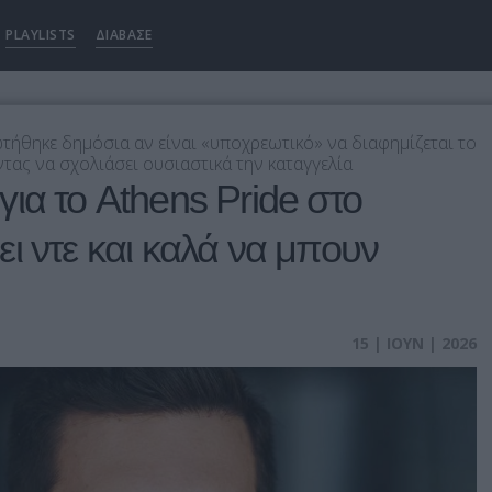
PLAYLISTS
ΔΙΑΒΑΣΕ
ήθηκε δημόσια αν είναι «υποχρεωτικό» να διαφημίζεται το
τας να σχολιάσει ουσιαστικά την καταγγελία
ια το Athens Pride στο
ι ντε και καλά να μπουν
15 | ΙΟΥΝ | 2026