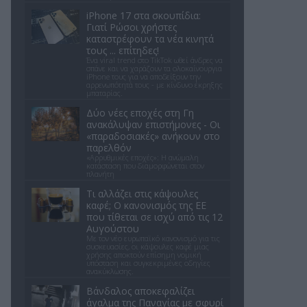
iPhone 17 στα σκουπίδια:
Γιατί Ρώσοι χρήστες
καταστρέφουν τα νέα κινητά
τους ... επίτηδες!
Ένα viral trend στο TikTok ωθεί άνδρες να
σπάνε και να χαράζουν τα ολοκαίνουργια
iPhone τους για να αποδείξουν την
αρρενωπότητά τους - με κίνδυνο έκρηξης
μπαταρίας.
Δύο νέες εποχές στη Γη
ανακάλυψαν επιστήμονες - Oι
«παραδοσιακές» ανήκουν στο
παρελθόν
«Αρρυθμικές εποχές»: Η ανώμαλη
κατάσταση που διαμορφώνεται στον
πλανήτη
Τι αλλάζει στις κάψουλες
καφέ; Ο κανονισμός της ΕΕ
που τίθεται σε ισχύ από τις 12
Αυγούστου
Με τον νέο ευρωπαϊκό κανονισμό για τις
συσκευασίες, οι κάψουλες καφέ μιας
χρήσης αποκτούν επίσημη νομική
υπόσταση και συγκεκριμένες οδηγίες
ανακύκλωσης.
Βάνδαλος αποκεφαλίζει
άγαλμα της Παναγίας με σφυρί