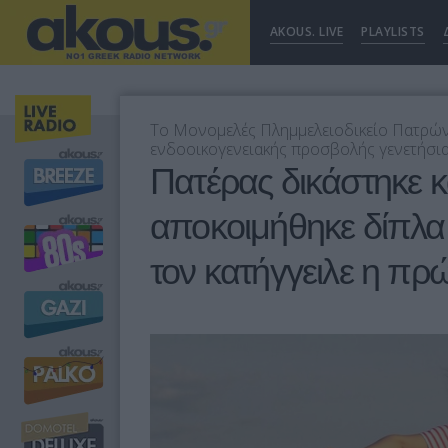
AKOUS. LIVE
PLAYLISTS
Το Μονομελές Πλημμελειοδικείο Πατρών 
ενδοοικογενειακής προσβολής γενετήσιας
Πατέρας δικάστηκε κ
αποκοιμήθηκε δίπλα 
τον κατήγγειλε η πρ