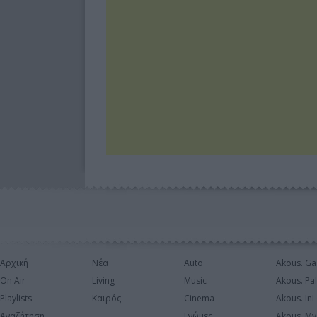
Αρχική
Νέα
Auto
Akous. Ga
On Air
Living
Music
Akous. Pa
Playlists
Καιρός
Cinema
Akous. In
Αναζήτηση
Γνώμες
Akous. My