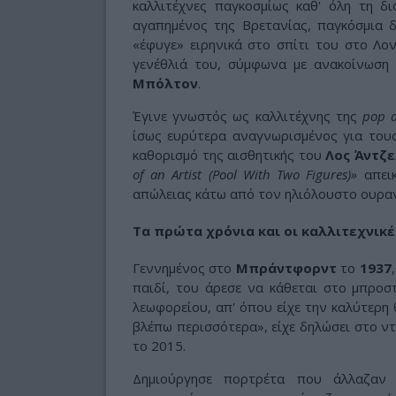
καλλιτέχνες παγκοσμίως καθ' όλη τη δ
αγαπημένος της Βρετανίας, παγκόσμια 
«έφυγε» ειρηνικά στο σπίτι του στο Λο
γενέθλιά του, σύμφωνα με ανακοίνωση
Μπόλτον
.
Έγινε γνωστός ως καλλιτέχνης της
pop a
ίσως ευρύτερα αναγνωρισμένος για τους
καθορισμό της αισθητικής του
Λος Άντζε
of an Artist (Pool With Two Figures)»
απεικ
απώλειας κάτω από τον ηλιόλουστο ουραν
Τα πρώτα χρόνια και οι καλλιτεχνικέ
Γεννημένος στο
Μπράντφορντ
το
1937
παιδί, του άρεσε να κάθεται στο μπρο
λεωφορείου, απ' όπου είχε την καλύτερη 
βλέπω περισσότερα», είχε δηλώσει στο ν
το 2015.
Δημιούργησε πορτρέτα που άλλαζαν 