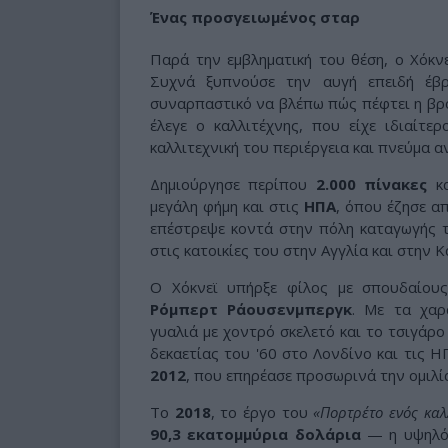
Ένας προσγειωμένος σταρ
Παρά την εμβληματική του θέση, ο Χόκν
Συχνά ξυπνούσε την αυγή επειδή έβ
συναρπαστικό να βλέπω πώς πέφτει η βρο
έλεγε ο καλλιτέχνης, που είχε ιδιαίτε
καλλιτεχνική του περιέργεια και πνεύμα α
Δημιούργησε περίπου
2.000 πίνακες
κα
μεγάλη φήμη και στις
ΗΠΑ
, όπου έζησε α
επέστρεψε κοντά στην πόλη καταγωγής τ
στις κατοικίες του στην Αγγλία και στην 
Ο Χόκνεϊ υπήρξε φίλος με σπουδαίου
Ρόμπερτ Ράουσενμπεργκ
. Με τα χαρ
γυαλιά με χοντρό σκελετό και το τσιγάρο
δεκαετίας του '60 στο Λονδίνο και τις Η
2012
, που επηρέασε προσωρινά την ομιλία
Το
2018
, το έργο του
«Πορτρέτο ενός καλ
90,3 εκατομμύρια δολάρια
— η υψηλότ