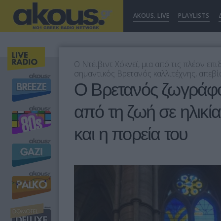
AKOUS. LIVE
PLAYLISTS
Ο Ντέιβιντ Χόκνεϊ, μια από τις πλέον επ
σημαντικός Βρετανός καλλιτέχνης, απεβί
Ο Βρετανός ζωγράφος
από τη ζωή σε ηλικί
και η πορεία του