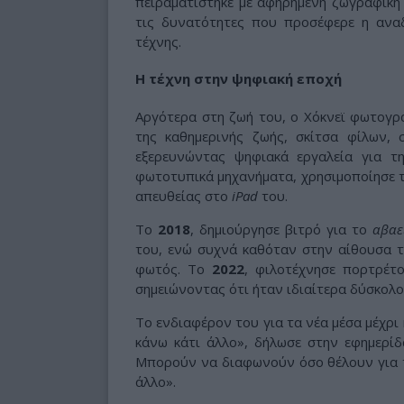
πειραματίστηκε με αφηρημένη ζωγραφική 
τις δυνατότητες που προσέφερε η ανα
τέχνης.
Η τέχνη στην ψηφιακή εποχή
Αργότερα στη ζωή του, ο Χόκνεϊ φωτογ
της καθημερινής ζωής, σκίτσα φίλων, σ
εξερευνώντας ψηφιακά εργαλεία για τ
φωτοτυπικά μηχανήματα, χρησιμοποίησε 
απευθείας στο
iPad
του.
Το
2018
, δημιούργησε βιτρό για το
αβαε
του, ενώ συχνά καθόταν στην αίθουσα τ
φωτός. Το
2022
, φιλοτέχνησε πορτρέτ
σημειώνοντας ότι ήταν ιδιαίτερα δύσκολο
Το ενδιαφέρον του για τα νέα μέσα μέχρι
κάνω κάτι άλλο», δήλωσε στην εφημερί
Μπορούν να διαφωνούν όσο θέλουν για τ
άλλο».