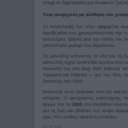
εποχή σε δημοπρασία για πίνακα εν ζωή κα
Ένας αναρχικός με αίσθηση του χιού
Σε συνέντευξή του στην εφημερίδα
Gua
έκρυβε μέσα του, χρησιμοποιώντας την τυ
εστιατόριο, έβγαλε από την τσέπη του 
γλυπτά από γκαλερί του Βερολίνου.
Ως μανιώδης καπνιστής σε όλη του τη ζ
καπνιστές είχαν αναπτύξει ανοσία στον κ
επιστολή του στη
Daily Mail
. Κάπνιζε α
Γερμανία και Ελβετία — για τον ίδιο, 
δεκαετίας του 1960.
Μιλώντας στον
Guardian
, είπε ότι εκείν
ιστορία». Ο ακούραστος καλλιτέχνης, π
έργων του το
2025
στο
Fondation Louis Vu
για τη ζωή: «Αν βλέπεις τον κόσμο όμορ
εγώ, τότε νιώθεις αρκετά ζωντανός».
SOCIAL