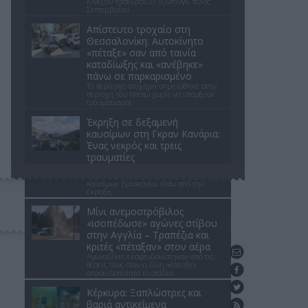
Κινέζου προέδρου Σι Τζινπίνγκ, τέλος
Σεπτεμβρίου
Απίστευτο τροχαίο στη
Θεσσαλονίκη: Αυτοκίνητο
«πέταξε» σαν από ταινία
καταδίωξης και «ανέβηκε»
πάνω σε παρκαρισμένο
Το περίεργο ατύχημα σημειώθηκε στην
περιοχή του Ντεπώ χωρίς να υπάρξουν
τραυματισμοί
Έκρηξη σε δεξαμενή
καυσίμων στη Γκραν Κανάρια:
Ένας νεκρός και τρεις
τραυματίες
Σύμφωνα με πρώτες πληροφορίες,
εργασίες συγκόλλησης στις δεξαμενές
καυσίμων βρίσκονται πίσω από την
έκρηξη
Μίνι ανεμοστρόβιλος
«ισοπέδωσε» αγώνες στίβου
στην Αγγλία – Τραπέζια και
κριτές «πέταξαν» στον αέρα
Επικοινωνήστε μαζί μας
Αγωνοδίκες εκσφενδονίστηκαν από τις
θέσεις τους όταν η δίνη «έπληξε»
Βρείτε μας στο Facebook
απροειδοποίητα το στάδιο
Ακολουθήστε μας στο Twitter
Κέρκυρα: Ξαπλώστρες και
βαριά αντικείμενα
Ενημέρωση με RSS feed