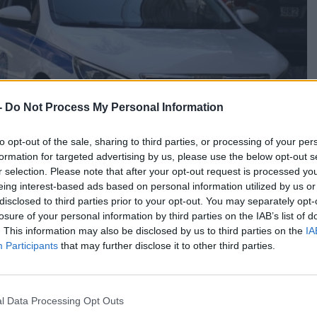
-
Do Not Process My Personal Information
to opt-out of the sale, sharing to third parties, or processing of your per
formation for targeted advertising by us, please use the below opt-out s
r selection. Please note that after your opt-out request is processed y
eing interest-based ads based on personal information utilized by us or
disclosed to third parties prior to your opt-out. You may separately opt-
losure of your personal information by third parties on the IAB’s list of
. This information may also be disclosed by us to third parties on the
IA
Participants
that may further disclose it to other third parties.
ίς την παρουσία ενήλικα εντοπίστηκε ένα ανήλικο παιδί, 13
l Data Processing Opt Outs
ε δρόμο της Τούμπας στη Θεσσαλονίκη με αποτέλεσμα τη