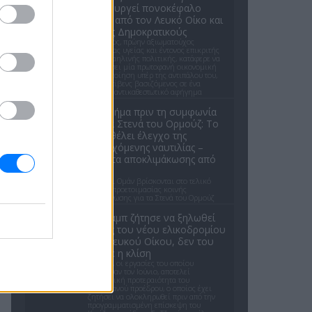
δημιουργεί πονοκέφαλο
εκτός από τον Λευκό Οίκο και
στους Δημοκρατικούς
Ο γιατρός, πρώην αξιωματούχος
δημόσιας υγείας και έντονος επικριτής
της ισραηλινής πολιτικής, κατάφερε να
ξεπεράσει μία πρωτοφανή οικονομική
κινητοποίηση υπέρ της αντιπάλου του,
Χέιλι Στίβενς βασιζόμενος σε ένα
καθαρά αντικαθεστωτικό αφήγημα
Ένα βήμα πριν τη συμφωνία
για τα Στενά του Ορμούζ: Το
Ιράν θέλει έλεγχο της
εισερχόμενης ναυτιλίας –
Βήματα αποκλιμάκωσης από
ΗΠΑ
Ιράν και Ομάν βρίσκονται στο τελικό
στάδιο προετοιμασίας κοινής
ανακοίνωσης για τα Στενά του Ορμούζ
Ο Τραμπ ζήτησε να ξηλωθεί
μέρος του νέου ελικοδρομίου
του Λευκού Οίκου, δεν του
άρεσε η κλίση
Το έργο, οι εργασίες του οποίου
ξεκίνησαν τον Ιούνιο, αποτελεί
προσωπική προτεραιότητα του
Αμερικανού προέδρου, ο οποίος έχει
ζητήσει να ολοκληρωθεί πριν από την
προγραμματισμένη επίσκεψη του