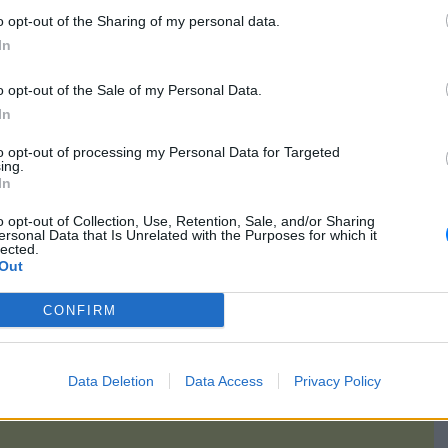
ς του, υπηκόου Ιράκ, για έκθεση ανηλίκου σε κίνδυνο.
o opt-out of the Sharing of my personal data.
, ο οποίος ειδοποίησε τις Αρχές. Αστυνομικοί του Τμήματος
In
λημάτων Τούμπας - Τριανδρίας προχώρησαν στη διερεύνηση
ισμό της μητέρας.
o opt-out of the Sale of my Personal Data.
In
χηματίστηκε δικογραφία, ενώ το παιδί παραδόθηκε και
κό πρόσωπο μέχρι την ολοκλήρωση των προβλεπόμενων
to opt-out of processing my Personal Data for Targeted
ing.
In
gr/greece/article/1833764/thessaloniki-aniliko-paidi-vrethike-na-
o opt-out of Collection, Use, Retention, Sale, and/or Sharing
klaiei-avoithito-sto-dromo-sunelifthi-i-mitera-tou/
ersonal Data that Is Unrelated with the Purposes for which it
lected.
Out
[ΠΗΓΗ]
CONFIRM
Data Deletion
Data Access
Privacy Policy