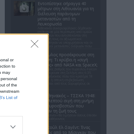
Εντοπίστηκε σήραγγα 40
μέτρων στη Λιθουανία για τη
διέλευση παράνομων
μεταναστών από τη
Λευκορωσία
Λιθουανοί συνοριοφύλακες δέχθηκαν
επίθεση σε μία περίπτωση από ομάδα
μεταναστών που αντιστέκονταν στη
σύλληψή τους, οι αξιωματικοί
αναγκάστηκαν να υποχωρήσουν και οι
παράνομοι μετανάστες διέφυγαν πίσω
Πύραυλος προσέκρουσε στη
Σελήνη: Τι κρύβει η «σιγή
sonal or
ιχθύος» από NASA και SpaceX;
ection to
Ο δεύτερος βαθμός του πυραύλου Falcon
ou may
9 προσέκρουσε στη Σελήνη στις 6:35
GMT, αφήνοντας πίσω του κρατήρα 18
 personal
μέτρων - η οπτική επιβεβαίωση
αναμένεται από τους δορυφόρους σε
out of the
τροχιά
 downstream
Παναθηναϊκός – ΤΣΣΚΑ 1948:
B’s List of
Ενός λεπτού σιγή στη μνήμη
των πυροσβεστών που
έχασαν τη ζωή τους
Οι «πράσινοι« θα τιμήσουν όσους έπεσαν
εν ώρα καθήκοντος
Αμπντούλ Ελ-Σαγέντ: Ένας
γιατρός από το Μίσιγκαν που