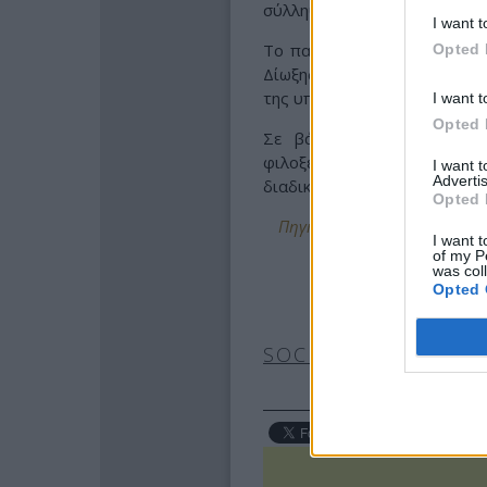
σύλληψη της 47χρονης μητέρα
I want t
Το παιδί εντόπισε περίοικος
Opted 
Δίωξης και Εξιχνίασης Εγκ
της υπόθεσης και στον εντοπ
I want t
Opted 
Σε βάρος της 47χρονης σ
φιλοξενείται σε συγγενι
I want 
Advertis
διαδικασιών.
Opted 
Πηγή: http://www.protothema.
I want t
of my P
was col
Opted 
SOCIAL