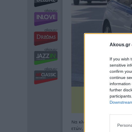
Akous.gr 
If you wish 
sensitive in
confirm you
continue se
information 
further disc
participants
Downstream 
Να κλαίει αβοήθητο και χωρ
Persona
ετών, χθες το μεσημέρι σ