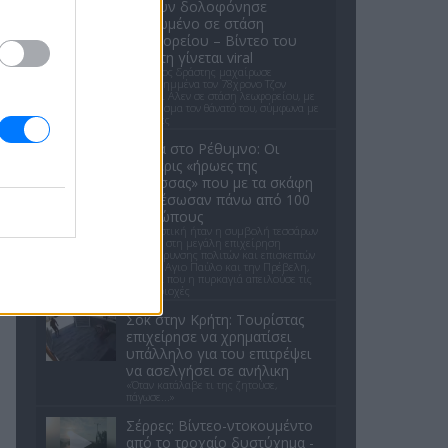
κλόουν δολοφόνησε
ηλικιωμένο σε στάση
λεωφορείου – Βίντεο του
δράστη γίνεται viral
Ο έφηβος δράστης μαχαίρωσε
επανειλημμένα τον 78χρονο Τζον
Γουέσλι Αλεν σε στάση λεωφορείου, με
αποτέλεσμα τον θάνατό του, σύμφωνα με
τις αρχές
Φωτιά στο Ρέθυμνο: Οι
τέσσερις «ήρωες της
θάλασσας» που με τα σκάφη
τους έσωσαν πάνω από 100
ανθρώπους
Καθοριστική ήταν η συμβολή τεσσάρων
ιδιωτών στη μεγάλη επιχείρηση
απομάκρυνσης πολιτών και επισκεπτών
από τον Αγιο Παύλο και την Πρέβελη,
την ώρα που η πυρκαγιά απειλούσε τις
δύο περιοχές
Σοκ στην Κρήτη: Τουρίστας
επιχείρησε να χρηματίσει
υπάλληλο για του επιτρέψει
να ασελγήσει σε ανήλικη
«Όταν κατάλαβε τι της ζητούσε,
πάγωσε...»
Σέρρες: Βίντεο-ντοκουμέντο
από το τροχαίο δυστύχημα -