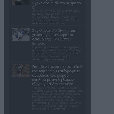
Βγήκε στο αντίθετο ρεύμα το
ΙΧ
Το ΙΧ βγήκε από το δρόμο, «καβάλησε»
τη διπλή διαχωριστική και
συγκρούστηκε πλαγιομετωπικά με το
φορτηγό, με αποτέλεσμα τον θανάσιμο
τραυματισμό των επιβατών
Συγκλονιστικό βίντεο από
χειρουργείο την ώρα του
σεισμού των 7,1R στην
Ιαπωνία
Σύμφωνα με ιαπωνικά μέσα ενημέρωσης,
η επέμβαση διακόπηκε προσωρινά λόγω
του σεισμού της 28ης Ιουλίου, ωστόσο
λίγο αργότερα συνεχίστηκε και
ολοκληρώθηκε με επιτυχία
Γιατί δεν έσωσα το κουτάβι: Ο
ερευνητής που κατέγραφε τη
συμβίωση του μικρού
σκυλιού με αγέλη λύκων
εξηγεί γιατί δεν επενέβη
«Κρατάμε την επιστημονική απόσταση,
δεν είναι δυνατόν να πάω να επέμβω, ούτε
γίνεται να στείλω κάποιον κτηνίατρο σε
ένα μέρος όπου υπάρχει αγέλη με
λύκους, είναι επικίνδυνο» λέει στο
protothema.gr ο διδάκτορας ζωολογίας
του ΑΠΘ, Θεόδωρος Κομηνός - Έχουν
πεθάνει και έξι λυκόπουλα