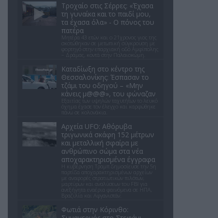
Τροχαίο στις Σέρρες: «Έχασα
τη γυναίκα και το παιδί μου,
τα έχασα όλα» - Ο πόνος του
πατέρα
Μητέρα 43 ετών και ο 21χρονος γιος της
σκοτώθηκαν σε μετωπική σύγκρουση με
φορτηγό στην επαρχιακή οδό Αμφίπολης
– Δράμας, κοντά στην Παλαιοκώμη.
Καταδίωξη στο κέντρο της
Θεσσαλονίκης: Έσπασαν το
τζάμι του οδηγού – «Μην
κάνεις μ@@@», του φώναζαν
Εξαιτίας των υψηλών ταχυτήτων το λευκό
όχημα έχασε τον έλεγχο και καρφώθηκε
πάνω σε κολονάκια.
Αρχεία UFO: Αθόρυβα
τριγωνικά σκάφη 152 μέτρων
και μεταλλική σφαίρα με
ανθρώπινο σώμα στα νέα
αποχαρακτηρισμένα έγγραφα
Η κυβέρνηση Τραμπ δημοσίευσε την 5η
παρτίδα αποχαρακτηρισμένων αρχείων
με αναφορές στρατιωτικών πιλότων,
μαρτύρων και αναλύσεων του FBI για
ανεξήγητα εναέρια φαινόμενα σε ΗΠΑ,
Βραζιλία και Αφγανιστάν.
Φωτιά στην Κόρινθο:
Συναγερμός στο Στεφάνι -