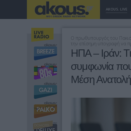
AKOUS. LIVE
Ο πρωθυπουργός του Πακιστ
την επίσημη υπογραφή να πρ
ΗΠΑ – Ιράν: Τ
συμφωνία που 
Μέση Ανατολ