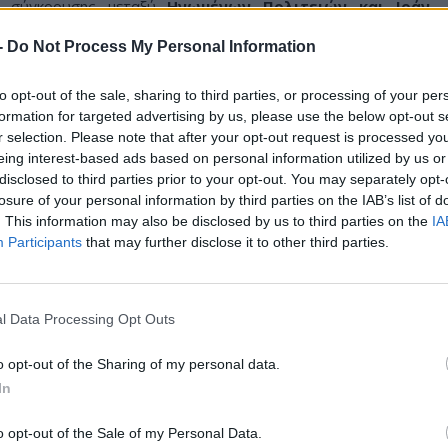
ς σύγκρουσης μεταξύ
Ηνωμένων Πολιτειών και Ιράν
,
 χώρες κατέληξαν σε κοινό πλαίσιο που προβλέπει άμεση
-
Do Not Process My Personal Information
ικών επιχειρήσεων. Σύμφωνα με όσα γνωστοποίησε, η
ενεργά μέτωπα, συμπεριλαμβανομένου του
Λιβάνου
.
to opt-out of the sale, sharing to third parties, or processing of your per
υμφωνίας έχει προγραμματιστεί να πραγματοποιηθεί στη
formation for targeted advertising by us, please use the below opt-out s
Ο Πακιστανός πρωθυπουργός ευχαρίστησε δημόσια το
Κατάρ,
r selection. Please note that after your opt-out request is processed y
ι την Τουρκία
για τον ρόλο που διαδραμάτισαν στις
eing interest-based ads based on personal information utilized by us or
αν. Παρά τις ανακοινώσεις, μέχρι στιγμής δεν έχει υπάρξει
disclosed to third parties prior to your opt-out. You may separately opt-
 κυβερνήσεις των ΗΠΑ και του Ιράν.
losure of your personal information by third parties on the IAB’s list of
. This information may also be disclosed by us to third parties on the
IA
υμα στη διεθνή ναυτιλιακή κοινότητα
Participants
that may further disclose it to other third parties.
τηκε αισιόδοξος για την έκβαση των συνομιλιών, αφήνοντας
χετική ανακοίνωση. Σύμφωνα με όσα ανέφερε, το πλαίσιο που
l Data Processing Opt Outs
περιλαμβάνει τη δέσμευση της Τεχεράνης να
μην αποκτήσει
αι την επαναλειτουργία των
Στενών του Ορμούζ
για τη
o opt-out of the Sharing of my personal data.
In
ερικανός πρόεδρος επιβεβαίωσε τις πληροφορίες μέσω
φόρμα
Truth Social
, αναφέροντας ότι προβλέπεται επίσης η
o opt-out of the Sale of my Personal Data.