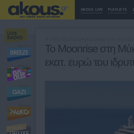
AKOUS. LIVE
PLAYLISTS
Η «πλωτή ιδιωτική κατοικία» του συνιδρ
Το Moonrise στη Μύκ
εκατ. ευρώ του ιδρυ