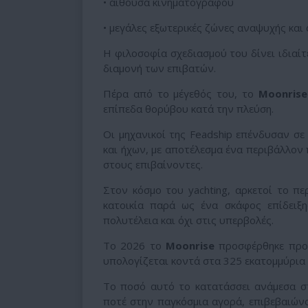
• αίθουσα κινηματογράφου
• μεγάλες εξωτερικές ζώνες αναψυχής και
Η φιλοσοφία σχεδιασμού του δίνει ιδιαίτ
διαμονή των επιβατών.
Πέρα από το μέγεθός του, το
Moonrise
επίπεδα θορύβου κατά την πλεύση.
Οι μηχανικοί της Feadship επένδυσαν σε 
και ήχων, με αποτέλεσμα ένα περιβάλλον
στους επιβαίνοντες.
Στον κόσμο του yachting, αρκετοί το π
κατοικία παρά ως ένα σκάφος επίδειξη
πολυτέλεια και όχι στις υπερβολές.
Το 2026 το
Moonrise
προσφέρθηκε προς
υπολογίζεται κοντά στα 325 εκατομμύρια
Το ποσό αυτό το κατατάσσει ανάμεσα στ
ποτέ στην παγκόσμια αγορά, επιβεβαιών