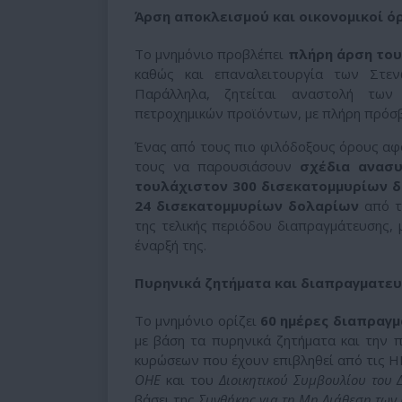
Άρση αποκλεισμού και οικονομικοί ό
Το μνημόνιο προβλέπει
πλήρη άρση του
καθώς και επαναλειτουργία των Στε
Παράλληλα, ζητείται αναστολή των
πετροχημικών προϊόντων, με πλήρη πρόσβ
Ένας από τους πιο φιλόδοξους όρους α
τους να παρουσιάσουν
σχέδια ανασυ
τουλάχιστον 300 δισεκατομμυρίων 
24 δισεκατομμυρίων δολαρίων
από τα
της τελικής περιόδου διαπραγμάτευσης, 
έναρξή της.
Πυρηνικά ζητήματα και διαπραγματευ
Το μνημόνιο ορίζει
60 ημέρες διαπραγ
με βάση τα πυρηνικά ζητήματα και την
κυρώσεων που έχουν επιβληθεί από τις 
ΟΗΕ
και του
Διοικητικού Συμβουλίου του 
βάσει της
Συνθήκης για τη Μη Διάθεση των