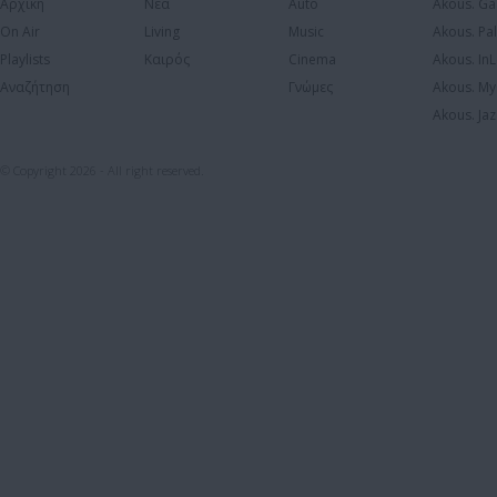
Αρχική
Νέα
Auto
Akous. Ga
On Air
Living
Music
Akous. Pa
Playlists
Καιρός
Cinema
Akous. In
Αναζήτηση
Γνώμες
Akous. My
Akous. Jaz
© Copyright 2026 - All right reserved.