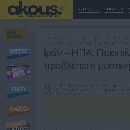
AKOUS. LIVE
PLAYLISTS
Κρατικά μέσα ενημέρωσης του Ιράν δημο
συνεννόησης 14 σημείων με τις ΗΠΑ, πο
Ιράν – ΗΠΑ: Ποιοι εί
προβλέπει η μυστικ