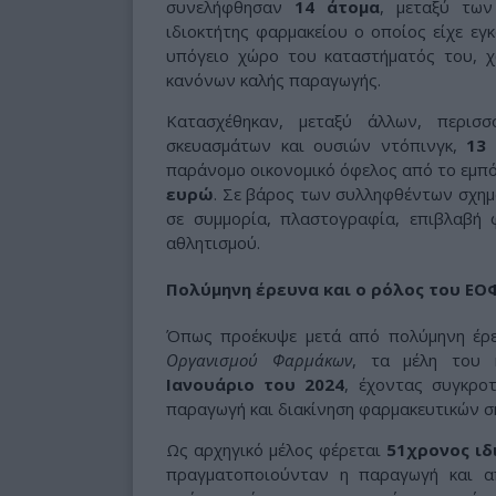
συνελήφθησαν
14 άτομα
, μεταξύ τω
ιδιοκτήτης φαρμακείου ο οποίος είχε εγ
υπόγειο χώρο του καταστήματός του, 
κανόνων καλής παραγωγής.
Κατασχέθηκαν, μεταξύ άλλων, περι
σκευασμάτων και ουσιών ντόπινγκ,
13 
παράνομο οικονομικό όφελος από το εμπό
ευρώ
. Σε βάρος των συλληφθέντων σχημ
σε συμμορία, πλαστογραφία, επιβλαβή 
αθλητισμού.
Πολύμηνη έρευνα και ο ρόλος του ΕΟ
Όπως προέκυψε μετά από πολύμηνη έρ
Οργανισμού Φαρμάκων
, τα μέλη του 
Ιανουάριο του 2024
, έχοντας συγκρο
παραγωγή και διακίνηση φαρμακευτικών σ
Ως αρχηγικό μέλος φέρεται
51χρονος ιδ
πραγματοποιούνταν η παραγωγή και 