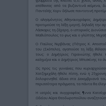
γράμματά της κλείνει ό,τι χίλιες άλλες 
απέθαντος
από τα βυζαντινά κείμενα, δ
Παντελής Χορν δήλωσε παντοτινή προτίμ
Ο αλησμόνητος Αθηναιογράφος Δημήτρι
προτιμούσε τη λέξη
ιμερτή
, δηλαδή την α
Λάσκαρις τη
ζάχαρη
, ο ιστορικός Διονύσι
Μαθιόπουλος το
φως
και ο γλύπτης Μιχα
Ο Παύλος Νιρβάνας (Πέτρος Κ. Αποστο
του (Σκόπελο), αγαπούσε τη λέξη
θάλασ
τους: o Δημήτριος Γερανιώτης ήθελε
καλημέρα
και ο Δημήτριος Μπισκίνης το
ό
Ως προς τις γυναίκες που κυριαρχούσα
Χατζημιχάλη ήθελε
πίστη
, ενώ η 25χρονη
δολοφονηθεί άδικα στα Δεκεμβριανά του
περισσότερα πράγματα, τα πάντα θα έλεγα,
Η ιατρός και συγγραφέας ¶ννα Κατσίγ
Ωδείου Αύρα Θεοδωροπούλου αναζητούσ