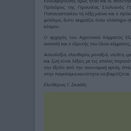
Ενδιαφέρουσες όμως ήταν και οι απαντήσε
Πρόεδρος της Γερουσίας Στυλιανός 
Παπαναστασίου τη λέξη
μάννα
και ο πρόε
φιλότιμο
, διότι εκφράζει έναν ολόκληρο 
κόσμου.
Ο αρχηγός του Αγροτικού Κόμματος Ε
ανατολή
και ο ιδρυτής του ίδιου κόμματο
Αισιοδοξία, ελευθερία, μοναξιά, νειάτα, ι
και ζωή είναι λέξεις με τις οποίες πορευ
την έξοδο από την οικονομική κρίση, έπα
στην παγκόσμια κοινότητα να βαφτίζεται 
Ελεύθεριος Γ. Σκιαδάς