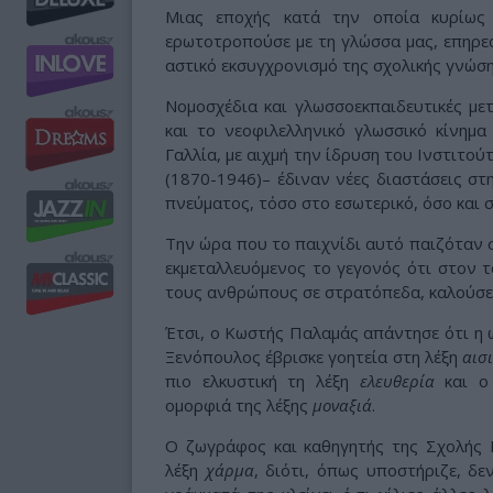
Μιας εποχής κατά την οποία κυρίως
ερωτοτροπούσε με τη γλώσσα μας, επηρεα
αστικό εκσυγχρονισμό της σχολικής γνώση
Νομοσχέδια και γλωσσοεκπαιδευτικές με
και το νεοφιλελληνικό γλωσσικό κίνημ
Γαλλία, με αιχμή την ίδρυση του Ινστιτο
(1870-1946)– έδιναν νέες διαστάσεις στ
πνεύματος, τόσο στο εσωτερικό, όσο και 
Την ώρα που το παιχνίδι αυτό παιζόταν σ
εκμεταλλευόμενος το γεγονός ότι στον τ
τους ανθρώπους σε στρατόπεδα, καλούσε
Έτσι, ο Κωστής Παλαμάς απάντησε ότι η 
Ξενόπουλος έβρισκε γοητεία στη λέξη
αισ
πιο ελκυστική τη λέξη
ελευθερία
και ο 
ομορφιά της λέξης
μοναξιά
.
Ο ζωγράφος και καθηγητής της Σχολής
λέξη
χάρμα
, διότι, όπως υποστήριζε, δ