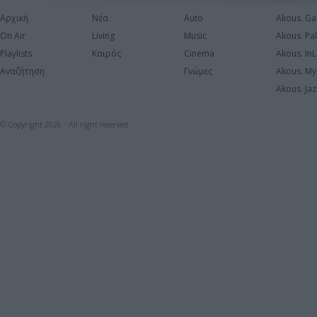
Αρχική
Νέα
Auto
Akous. Ga
On Air
Living
Music
Akous. Pa
Playlists
Καιρός
Cinema
Akous. In
Αναζήτηση
Γνώμες
Akous. My
Akous. Jaz
© Copyright 2026 - All right reserved.