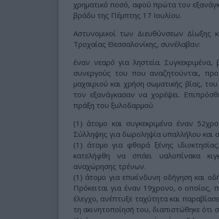
χρηματικό ποσό, αφού πρώτα τον εξανάγκ
βράδυ της Πέμπτης 17 Ιουλίου.
Αστυνομικοί των Διευθύνσεων Δίωξης κ
Τροχαίας Θεσσαλονίκης, συνέλαβαν:
έναν νεαρό για ληστεία. Συγκεκριμένα, 
συνεργούς του που αναζητούνται, προ
μαχαιριού και χρήση σωματικής βίας, το
τον εξανάγκασαν να χορέψει. Επιπρόσθ
πράξη του ξυλοδαρμού.
(1) άτομο και συγκεκριμένα έναν 52χρ
Σύλληψης για δωροληψία υπαλλήλου και α
(1) άτομο για φθορά ξένης ιδιοκτησία
κατελήφθη να σπάει υαλοπίνακα κιγ
αναχώρησης τρένων.
(1) άτομο για επικίνδυνη οδήγηση και οδ
Πρόκειται για έναν 19χρονο, ο οποίος, 
έλεγχο, ανέπτυξε ταχύτητα και παραβίασε
τη ακινητοποίησή του, διαπιστώθηκε ότι 