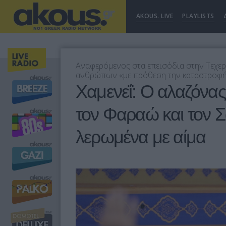
AKOUS. LIVE
PLAYLISTS
Αναφερόμενος στα επεισόδια στην Τεχερά
ανθρώπων «με πρόθεση την καταστροφή» 
Χαμενεΐ: Ο αλαζόνα
τον Φαραώ και τον Σά
λερωμένα με αίμα