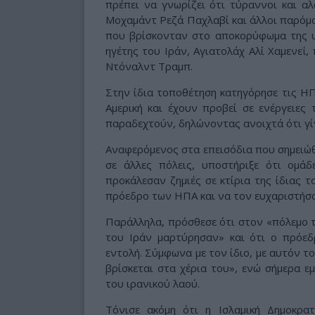
πρέπει να γνωρίζει ότι τύραννοι και α
Μοχαμάντ Ρεζά Παχλαβί και άλλοι παρόμο
που βρίσκονταν στο αποκορύφωμα της υ
ηγέτης του Ιράν, Αγιατολάχ Αλί Χαμενεΐ, 
Ντόναλντ Τραμπ.
Στην ίδια τοποθέτηση κατηγόρησε τις ΗΠ
Αμερική και έχουν προβεί σε ενέργειες 
παραδεχτούν, δηλώνοντας ανοιχτά ότι γίν
Αναφερόμενος στα επεισόδια που σημειώ
σε άλλες πόλεις, υποστήριξε ότι ομ
προκάλεσαν ζημιές σε κτίρια της ίδιας 
πρόεδρο των ΗΠΑ και να τον ευχαριστήσ
Παράλληλα, πρόσθεσε ότι στον «πόλεμο τ
του Ιράν μαρτύρησαν» και ότι ο πρόε
εντολή. Σύμφωνα με τον ίδιο, με αυτόν 
βρίσκεται στα χέρια του», ενώ σήμερα ε
του ιρανικού λαού.
Τόνισε ακόμη ότι η Ισλαμική Δημοκρα