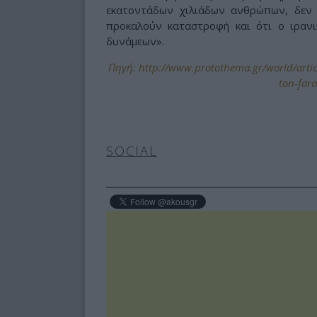
εκατοντάδων χιλιάδων ανθρώπων, δεν 
προκαλούν καταστροφή και ότι ο ιραν
δυνάμεων».
Πηγή: http://www.protothema.gr/world/artic
ton-far
SOCIAL