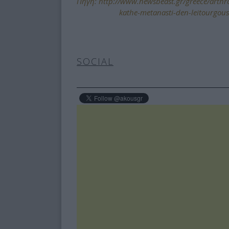
Πηγή: http://www.newsbeast.gr/greece/arthro/
kathe-metanasti-den-leitourgous
SOCIAL