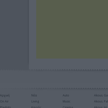
Αρχική
Νέα
Auto
Akous. Ga
On Air
Living
Music
Akous. Pa
Playlists
Καιρός
Cinema
Akous. In