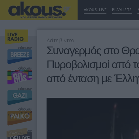
AKOUS. LIVE
PLAYLISTS
Δείτε βίντεο
Συναγερμός στο Θρα
Πυροβολισμοί από το
από ένταση με Έλλη