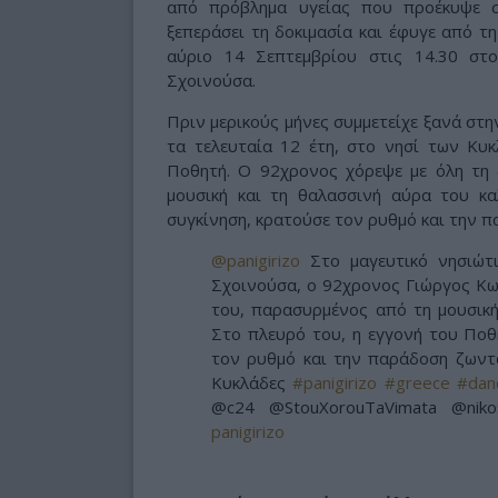
από πρόβλημα υγείας που προέκυψε 
ξεπεράσει τη δοκιμασία και έφυγε από τη
αύριο 14 Σεπτεμβρίου στις 14.30 στ
Σχοινούσα.
Πριν μερικούς μήνες συμμετείχε ξανά στ
τα τελευταία 12 έτη, στο νησί των Κυ
Ποθητή. Ο 92χρονος χόρεψε με όλη τη
μουσική και τη θαλασσινή αύρα του κα
συγκίνηση, κρατούσε τον ρυθμό και την 
@panigirizo
Στο μαγευτικό νησιώτι
Σχοινούσα, ο 92χρονος Γιώργος Κω
του, παρασυρμένος από τη μουσική
Στο πλευρό του, η εγγονή του Ποθη
τον ρυθμό και την παράδοση ζωντ
Κυκλάδες
#panigirizo
#greece
#dan
@c24 @StouXorouTaVimata @niko
panigirizo