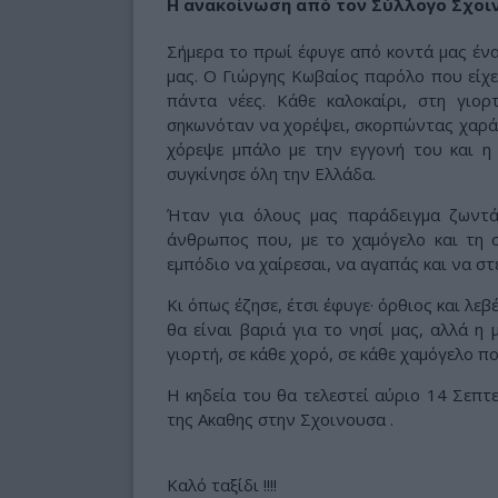
Η ανακοίνωση από τον Σύλλογο Σχο
Σήμερα το πρωί έφυγε από κοντά μας έν
μας. Ο Γιώργης Κωβαίος παρόλο που είχε 
πάντα νέες. Κάθε καλοκαίρι, στη γι
σηκωνόταν να χορέψει, σκορπώντας χαρά κ
χόρεψε μπάλο με την εγγονή του και η σ
συγκίνησε όλη την Ελλάδα.
Ήταν για όλους μας παράδειγμα ζωντάν
άνθρωπος που, με το χαμόγελο και τη σ
εμπόδιο να χαίρεσαι, να αγαπάς και να στ
Κι όπως έζησε, έτσι έφυγε· όρθιος και λε
θα είναι βαριά για το νησί μας, αλλά η
γιορτή, σε κάθε χορό, σε κάθε χαμόγελο π
Η κηδεία του θα τελεστεί αύριο 14 Σεπτ
της Ακαθης στην Σχοινουσα .
Καλό ταξίδι !!!!