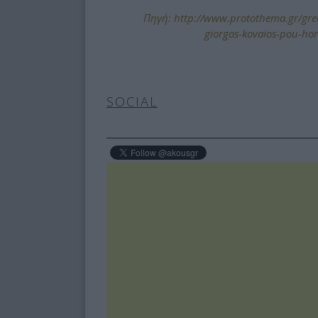
Πηγή: http://www.protothema.gr/gre
giorgos-kovaios-pou-hor
SOCIAL