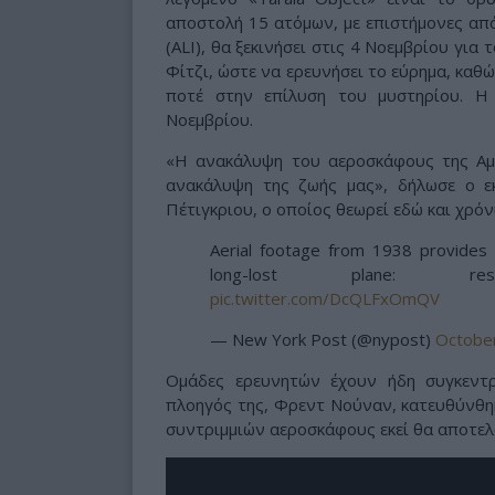
αποστολή 15 ατόμων, με επιστήμονες από τ
(ALI), θα ξεκινήσει στις 4 Νοεμβρίου για
Φίτζι, ώστε να ερευνήσει το εύρημα, καθώ
ποτέ στην επίλυση του μυστηρίου. Η 
Νοεμβρίου.
«Η ανακάλυψη του αεροσκάφους της Αμ
ανακάλυψη της ζωής μας», δήλωσε ο εκ
Πέτιγκριου, ο οποίος θεωρεί εδώ και χρόν
Aerial footage from 1938 provides ‘
long-lost plane: r
pic.twitter.com/DcQLFxOmQV
— New York Post (@nypost)
October
Ομάδες ερευνητών έχουν ήδη συγκεντρ
πλοηγός της, Φρεντ Νούναν, κατευθύνθη
συντριμμιών αεροσκάφους εκεί θα αποτελ