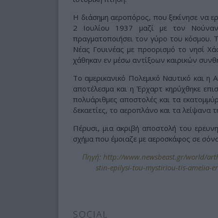
Η διάσημη αεροπόρος, που ξεκίνησε να ερ
2 Ιουλίου 1937 μαζί με τον Νούναν
πραγματοποιήσει τον γύρο του κόσμου. 
Νέας Γουινέας με προορισμό το νησί Χά
χάθηκαν εν μέσω αντίξοων καιρικών συνθ
Το αμερικανικό Πολεμικό Ναυτικό και η 
αποτέλεσμα και η Έρχαρτ κηρύχθηκε επι
πολυάριθμες αποστολές και τα εκατομμύρ
δεκαετίες, το αεροπλάνο και τα λείψανα 
Πέρυσι, μια ακριβή αποστολή του ερευν
σχήμα που έμοιαζε με αεροσκάφος σε σόν
Πηγή: http://www.newsbeast.gr/world/arth
stin-epilysi-tou-mystiriou-tis-amelia-
SOCIAL