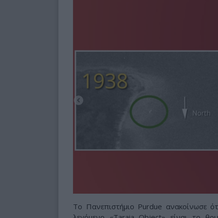
Το Πανεπιστήμιο Purdue ανακοίνωσε ότ
λεγόμενο «Taraia Object» είναι το θρ