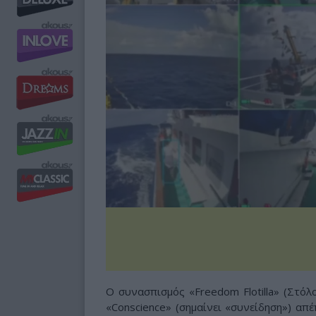
Ο συνασπισμός «Freedom Flotilla» (Στόλ
«Conscience» (σημαίνει «συνείδηση») απ