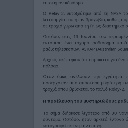
επιστημονικό κόσμο.
Ο Relay-2, εκτοξεύτηκε από τη NASA τ
λειτουργία του ήταν βραχύβια, καθώς παρ
σε τροχιά γύρω από τη Γη ως διαστημικό σ
Ωστόσο, στις 13 Ιουνίου του περασμέ
εντόπισε ένα ισχυρό ραδιοσήμα κατ
ραδιοτηλεσκοπίων ASKAP (Australian Square
Αρχικά, σκέφτηκαν ότι επρόκειτο για ένα
πάλσαρ.
Όταν όμως ανέλυσαν την εγγύτητά τ
προερχόταν από απόσταση μικρότερη των
τροχιά όπου βρίσκεται το παλιό Relay-2.
Η προέλευση του μυστηριώδους ραδ
Το σήμα διήρκεσε λιγότερο από 30 νανο
σύντομο. Ωστόσο, ήταν αρκετά έντονο ώ
καταγραφεί εκείνη την εποχή.