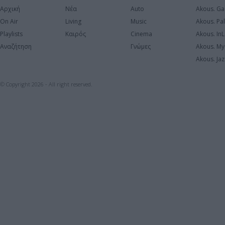
Αρχική
Νέα
Auto
Akous. Ga
On Air
Living
Music
Akous. Pa
Playlists
Καιρός
Cinema
Akous. In
Αναζήτηση
Γνώμες
Akous. My
Akous. Jaz
© Copyright 2026 - All right reserved.