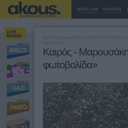
AKOUS. LIVE
PLAYLISTS
Διπλή χειμωνιάτικη εισβολή τα επόμενα 
προάστια
Καιρός - Μαρουσάκη
φωτοβολίδα»