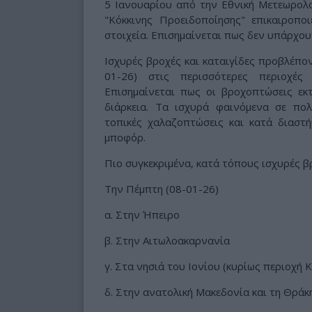
5 Ιανουαρίου από την Εθνική Μετεωρολογ
"Κόκκινης Προειδοποίησης" επικαιροπο
στοιχεία. Επισημαίνεται πως δεν υπάρχου
Ισχυρές βροχές και καταιγίδες προβλέπον
01-26) στις περισσότερες περιοχές
Επισημαίνεται πως οι βροχοπτώσεις εκ
διάρκεια. Τα ισχυρά φαινόμενα σε πο
τοπικές χαλαζοπτώσεις και κατά διαστ
μποφόρ.
Πιο συγκεκριμένα, κατά τόπους ισχυρές β
Την Πέμπτη (08-01-26)
α. Στην Ήπειρο
β. Στην Αιτωλοακαρνανία
γ. Στα νησιά του Ιονίου (κυρίως περιοχή 
δ. Στην ανατολική Μακεδονία και τη Θράκ